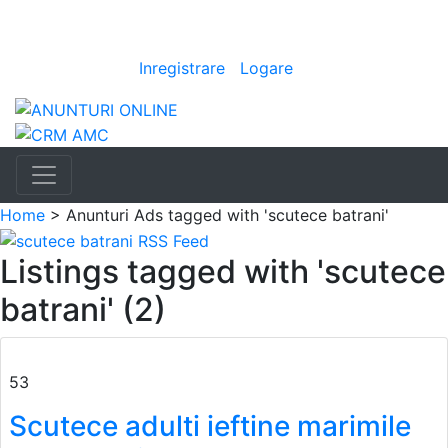
Anunturi
Bine ai venit
[
Inregistrare
|
Logare
]
Home
> Anunturi
Ads tagged with 'scutece batrani'
Listings tagged with 'scutece
batrani' (2)
53
Scutece adulti ieftine marimile