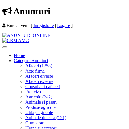
Anunturi
Bine ai venit
[
Inregistrare
|
Logare
]
Home
Categorii Anunturi
Afaceri (1258)
Acte firma
Afaceri diverse
Afaceri externe
Consultanta afaceri
Franciza
Agricole (242)
Animale si pasari
Produse agricole
Utilaje agricole
Animale de casa (121)
Cumparari
Hrana si accesorii