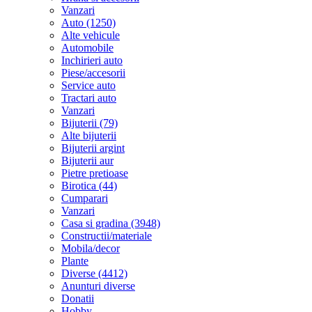
Vanzari
Auto (1250)
Alte vehicule
Automobile
Inchirieri auto
Piese/accesorii
Service auto
Tractari auto
Vanzari
Bijuterii (79)
Alte bijuterii
Bijuterii argint
Bijuterii aur
Pietre pretioase
Birotica (44)
Cumparari
Vanzari
Casa si gradina (3948)
Constructii/materiale
Mobila/decor
Plante
Diverse (4412)
Anunturi diverse
Donatii
Hobby