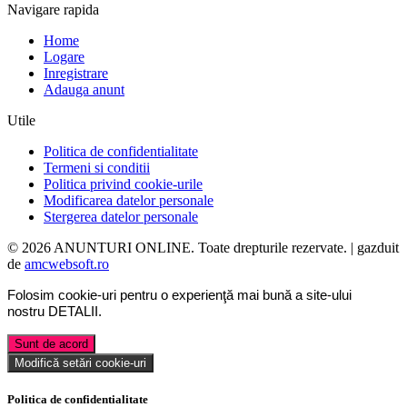
Navigare rapida
Home
Logare
Inregistrare
Adauga anunt
Utile
Politica de confidentialitate
Termeni si conditii
Politica privind cookie-urile
Modificarea datelor personale
Stergerea datelor personale
© 2026 ANUNTURI ONLINE. Toate drepturile rezervate. | gazduit
de
amcwebsoft.ro
Folosim cookie-uri pentru o experienţă mai bună a site-ului
nostru
DETALII
.
Sunt de acord
Modifică setări cookie-uri
Politica de confidentialitate