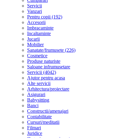
Cumparari
Servicii
Vanzari
Pentru copii (192)
Accesorii
Imbracaminte
Incaltaminte
Jucarii
Mobilier
Sanatate/frumusete (226)
Cosmetice
Produse naturiste
Saloane infrumusetare
Servicii (4042)
Ajutor pentru acasa
Alte servicii
Arhitectura/proiectare
Asigurari
Babysitting
Banci
Constructii/amenajari
Contabilitate
Cursuri/meditatii
Filmari
Juridice