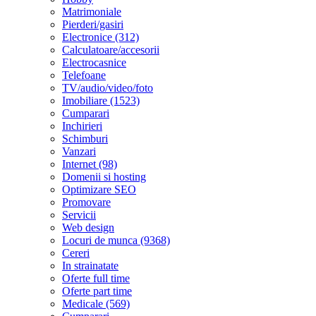
Matrimoniale
Pierderi/gasiri
Electronice (312)
Calculatoare/accesorii
Electrocasnice
Telefoane
TV/audio/video/foto
Imobiliare (1523)
Cumparari
Inchirieri
Schimburi
Vanzari
Internet (98)
Domenii si hosting
Optimizare SEO
Promovare
Servicii
Web design
Locuri de munca (9368)
Cereri
In strainatate
Oferte full time
Oferte part time
Medicale (569)