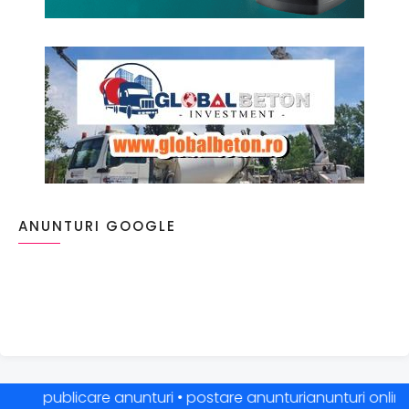
ANUNTURI GOOGLE
publicare anunturi • postare anunturianunturi online • anu