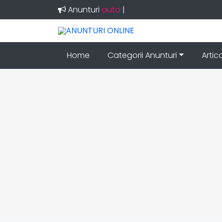
Anunturi
au
|
Home
Categorii Anunturi
Artic