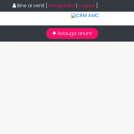
Bine ai venit
[
Inregistrare
|
Logare
]
Adauga anunt