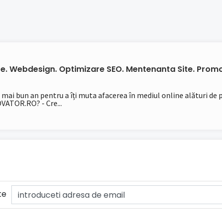
ite. Webdesign. Optimizare SEO. Mentenanta Site. Promo
l mai bun an pentru a îți muta afacerea în mediul online alături de
TOR.RO? - Cre...
te