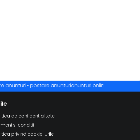
nunturi • postare anunturianunturi online • anunturi gratuite
ile
litica de confidentialitate
rmeni si conditii
litica privind cookie-urile