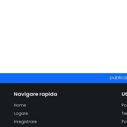
publicare a
Navigare rapida
Ut
Home
Po
Logare
Te
Inregistrare
Po