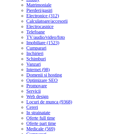
Matrimoniale
Pierderi/gasiri
Electronice (312)
Calculatoare/accesorii
Electrocasnice
Telefoane
TV/audio/video/foto
Imobiliare (1523)
Cumparari
Inchirieri
Schimburi
Vanzari
Internet (98)
Domenii si hosting
Optimizare SEO
Promovare
Servicii
Web design
Locuri de munca (9368)
Cereri
In strainatate
Oferte full time
Oferte part time
Medicale (569)