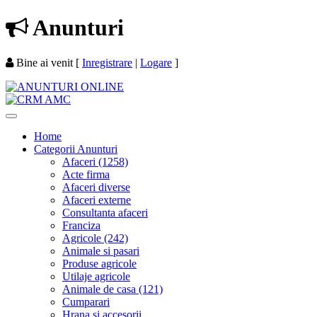
Anunturi
Bine ai venit
[
Inregistrare
|
Logare
]
Home
Categorii Anunturi
Afaceri (1258)
Acte firma
Afaceri diverse
Afaceri externe
Consultanta afaceri
Franciza
Agricole (242)
Animale si pasari
Produse agricole
Utilaje agricole
Animale de casa (121)
Cumparari
Hrana si accesorii