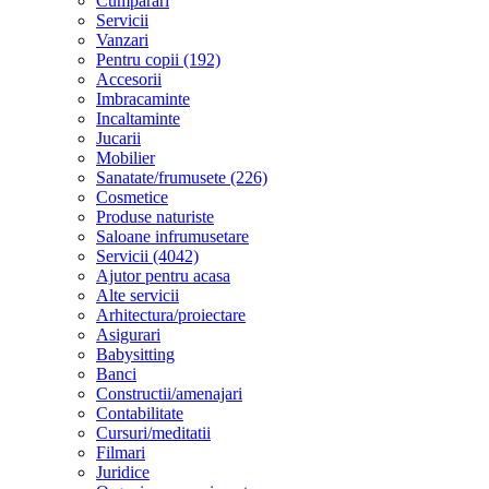
Cumparari
Servicii
Vanzari
Pentru copii (192)
Accesorii
Imbracaminte
Incaltaminte
Jucarii
Mobilier
Sanatate/frumusete (226)
Cosmetice
Produse naturiste
Saloane infrumusetare
Servicii (4042)
Ajutor pentru acasa
Alte servicii
Arhitectura/proiectare
Asigurari
Babysitting
Banci
Constructii/amenajari
Contabilitate
Cursuri/meditatii
Filmari
Juridice