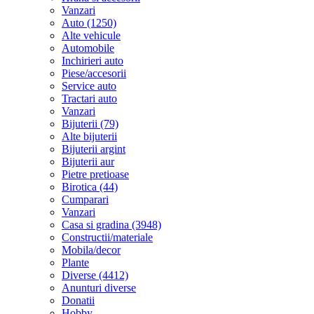
Vanzari
Auto (1250)
Alte vehicule
Automobile
Inchirieri auto
Piese/accesorii
Service auto
Tractari auto
Vanzari
Bijuterii (79)
Alte bijuterii
Bijuterii argint
Bijuterii aur
Pietre pretioase
Birotica (44)
Cumparari
Vanzari
Casa si gradina (3948)
Constructii/materiale
Mobila/decor
Plante
Diverse (4412)
Anunturi diverse
Donatii
Hobby