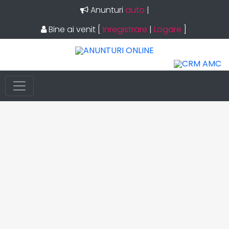
Anunturi
auto
|
Bine ai venit
[
Inregistrare
|
Logare
]