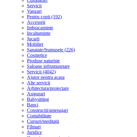
Cumparari
Servicii
Vanzari
Pentru copii (192)
Accesorii
Imbracaminte
Incaltaminte
Jucarii
Mobilier
Sanatate/frumusete (226)
Cosmetice
Produse naturiste
Saloane infrumusetare
Servicii (4042)
Ajutor pentru acasa
Alte servicii
Arhitectura/proiectare
Asigurari
Babysitting
Banci
Constructii/amenajari
Contabilitate
Cursuri/meditatii
Filmari
Juridice