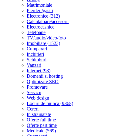
Matrimoniale
Pierderi/gasiri
Electronice (312)
Calculatoare/accesorii
Electrocasnice
Telefoane
TV/audio/video/foto
Imobiliare (1523)
Cumparari
Inchirieri
Schimburi
Vanzari
Internet (98)
Domenii si hosting
Optimizare SEO
Promovare
Servicii
Web design
Locuri de munca (9368)
Cereri
In strainatate
Oferte full time
Oferte part time
Medicale (569)