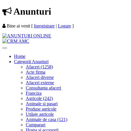
Anunturi
Bine ai venit
[
Inregistrare
|
Logare
]
Home
Categorii Anunturi
Afaceri (1258)
Acte firma
Afaceri diverse
Afaceri externe
Consultanta afaceri
Franciza
Agricole (242)
Animale si pasari
Produse agricole
Utilaje agricole
Animale de casa (121)
Cumparari
Hrana si accesorii