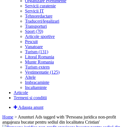
Organizare evenimente
Servicii curatenie
Servicii IT
Tehnoredactare
Traduceri/legalizari
Transporturi
Sport (70)
Articole sportive
Pescuit
Vanatoare
Turism (131)
Litoral Romania
Munte Romania
Turism extern
Vestimentatie (125)
Altele
Imbracaminte
Incaltaminte
Articole
Termeni si conditii
Adauga anunt
Home
> Anunturi
Ads tagged with 'Persoana juridica non-profit
angajeaza bucatar pentru sediul din localitatea Cristian'