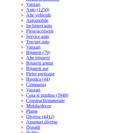
Vanzari
Auto (1250)
Alte vehicule
Automobile
Inchirieri auto
Piese/accesorii
Service auto
Tractari auto
Vanzari
Bijuterii (79)
Alte bijuterii
Bijuterii argint
Bijuterii aur
Pietre pretioase
Birotica (44)
Cumparari
Vanzari
Casa si gradina (3948)
Constructii/materiale
Mobila/decor
Plante
Diverse (4412)
Anunturi diverse
Donatii
Hobby