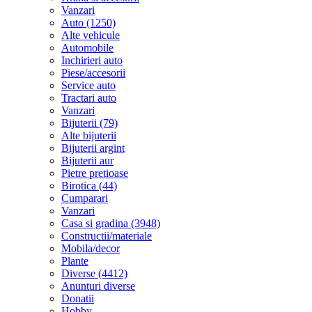
Vanzari
Auto (1250)
Alte vehicule
Automobile
Inchirieri auto
Piese/accesorii
Service auto
Tractari auto
Vanzari
Bijuterii (79)
Alte bijuterii
Bijuterii argint
Bijuterii aur
Pietre pretioase
Birotica (44)
Cumparari
Vanzari
Casa si gradina (3948)
Constructii/materiale
Mobila/decor
Plante
Diverse (4412)
Anunturi diverse
Donatii
Hobby