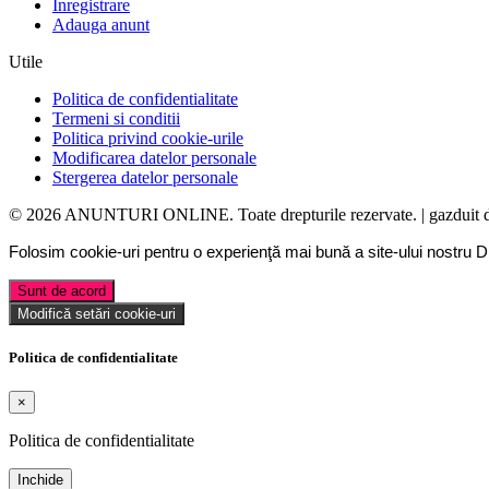
Inregistrare
Adauga anunt
Utile
Politica de confidentialitate
Termeni si conditii
Politica privind cookie-urile
Modificarea datelor personale
Stergerea datelor personale
© 2026 ANUNTURI ONLINE. Toate drepturile rezervate. | gazduit 
Folosim cookie-uri pentru o experienţă mai bună a site-ului nostru
D
Sunt de acord
Modifică setări cookie-uri
Politica de confidentialitate
×
Politica de confidentialitate
Inchide