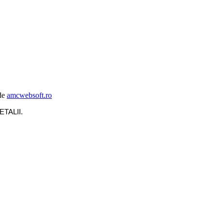
de
amcwebsoft.ro
ETALII
.