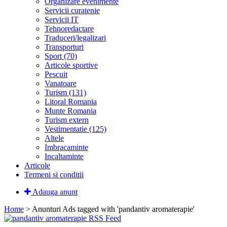
Organizare evenimente
Servicii curatenie
Servicii IT
Tehnoredactare
Traduceri/legalizari
Transporturi
Sport (70)
Articole sportive
Pescuit
Vanatoare
Turism (131)
Litoral Romania
Munte Romania
Turism extern
Vestimentatie (125)
Altele
Imbracaminte
Incaltaminte
Articole
Termeni si conditii
Adauga anunt
Home
> Anunturi
Ads tagged with 'pandantiv aromaterapie'