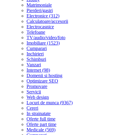
Matrimoniale
Pierderi/gasiri
Electronice (312)
Calculatoare/accesorii
Electrocasnice
Telefoane
TV/audio/video/foto
Imobiliare (1523)
Cumparari
Inchirieri
Schimburi
Vanzari
Internet (98)
Domenii si hosting
Optimizare SEO
Promovare
Servicii
Web design
Locuri de munca (9367)
Cereri
In strainatate
Oferte full time
Oferte part time
Medicale (569)