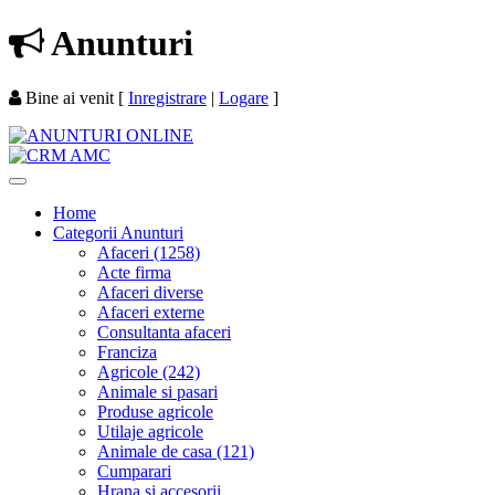
Anunturi
Bine ai venit
[
Inregistrare
|
Logare
]
Home
Categorii Anunturi
Afaceri (1258)
Acte firma
Afaceri diverse
Afaceri externe
Consultanta afaceri
Franciza
Agricole (242)
Animale si pasari
Produse agricole
Utilaje agricole
Animale de casa (121)
Cumparari
Hrana si accesorii