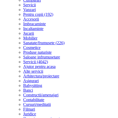
Cumparari
Servicii
Vanzari
Pentru copii (192)
Accesorii
Imbracaminte
Incaltaminte
Jucarii
Mobilier
Sanatate/frumusete (226)
Cosmetice
Produse naturiste
Saloane infrumusetare
Servicii (4042)
Ajutor pentru acasa
Alte servicii
Arhitectura/proiectare
Asigurari
Babysitting
Banci
Constructii/amenajari
Contabilitate
Cursuri/meditatii
Filmari
Juridice