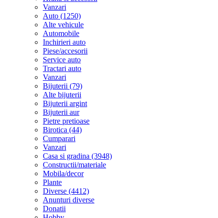
Vanzari
Auto (1250)
Alte vehicule
Automobile
Inchirieri auto
Piese/accesorii
Service auto
Tractari auto
Vanzari
Bijuterii (79)
Alte bijuterii
Bijuterii argint
Bijuterii aur
Pietre pretioase
Birotica (44)
Cumparari
Vanzari
Casa si gradina (3948)
Constructii/materiale
Mobila/decor
Plante
Diverse (4412)
Anunturi diverse
Donatii
Hobby