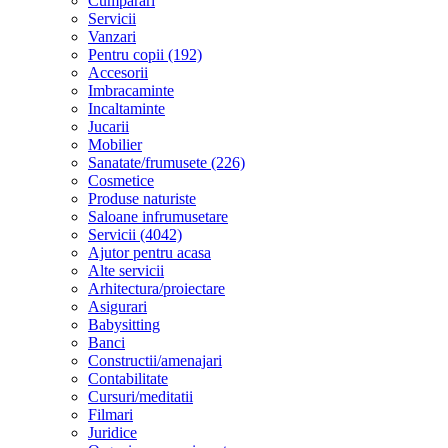
Cumparari
Servicii
Vanzari
Pentru copii (192)
Accesorii
Imbracaminte
Incaltaminte
Jucarii
Mobilier
Sanatate/frumusete (226)
Cosmetice
Produse naturiste
Saloane infrumusetare
Servicii (4042)
Ajutor pentru acasa
Alte servicii
Arhitectura/proiectare
Asigurari
Babysitting
Banci
Constructii/amenajari
Contabilitate
Cursuri/meditatii
Filmari
Juridice