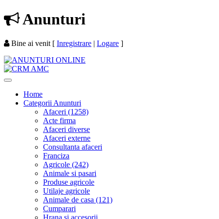
Anunturi
Bine ai venit
[
Inregistrare
|
Logare
]
Home
Categorii Anunturi
Afaceri (1258)
Acte firma
Afaceri diverse
Afaceri externe
Consultanta afaceri
Franciza
Agricole (242)
Animale si pasari
Produse agricole
Utilaje agricole
Animale de casa (121)
Cumparari
Hrana si accesorii