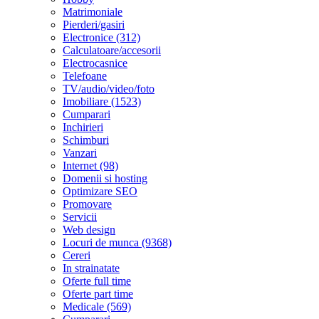
Matrimoniale
Pierderi/gasiri
Electronice (312)
Calculatoare/accesorii
Electrocasnice
Telefoane
TV/audio/video/foto
Imobiliare (1523)
Cumparari
Inchirieri
Schimburi
Vanzari
Internet (98)
Domenii si hosting
Optimizare SEO
Promovare
Servicii
Web design
Locuri de munca (9368)
Cereri
In strainatate
Oferte full time
Oferte part time
Medicale (569)