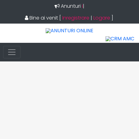
Anunturi
imob
|
Bine ai venit
[
Inregistrare
|
Logare
]