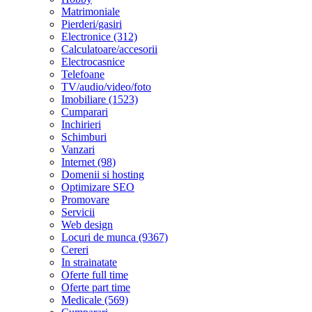
Matrimoniale
Pierderi/gasiri
Electronice (312)
Calculatoare/accesorii
Electrocasnice
Telefoane
TV/audio/video/foto
Imobiliare (1523)
Cumparari
Inchirieri
Schimburi
Vanzari
Internet (98)
Domenii si hosting
Optimizare SEO
Promovare
Servicii
Web design
Locuri de munca (9367)
Cereri
In strainatate
Oferte full time
Oferte part time
Medicale (569)