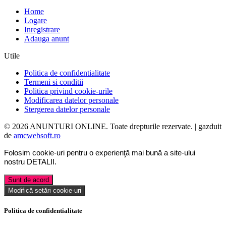
Home
Logare
Inregistrare
Adauga anunt
Utile
Politica de confidentialitate
Termeni si conditii
Politica privind cookie-urile
Modificarea datelor personale
Stergerea datelor personale
© 2026 ANUNTURI ONLINE. Toate drepturile rezervate. | gazduit
de
amcwebsoft.ro
Folosim cookie-uri pentru o experienţă mai bună a site-ului
nostru
DETALII
.
Sunt de acord
Modifică setări cookie-uri
Politica de confidentialitate