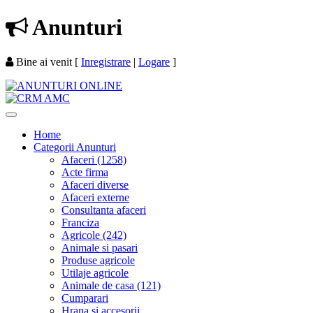
Anunturi
Bine ai venit
[
Inregistrare
|
Logare
]
Home
Categorii Anunturi
Afaceri (1258)
Acte firma
Afaceri diverse
Afaceri externe
Consultanta afaceri
Franciza
Agricole (242)
Animale si pasari
Produse agricole
Utilaje agricole
Animale de casa (121)
Cumparari
Hrana si accesorii