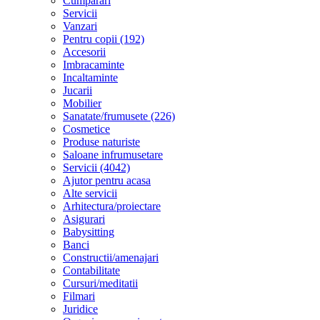
Cumparari
Servicii
Vanzari
Pentru copii (192)
Accesorii
Imbracaminte
Incaltaminte
Jucarii
Mobilier
Sanatate/frumusete (226)
Cosmetice
Produse naturiste
Saloane infrumusetare
Servicii (4042)
Ajutor pentru acasa
Alte servicii
Arhitectura/proiectare
Asigurari
Babysitting
Banci
Constructii/amenajari
Contabilitate
Cursuri/meditatii
Filmari
Juridice