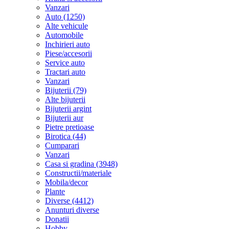
Vanzari
Auto (1250)
Alte vehicule
Automobile
Inchirieri auto
Piese/accesorii
Service auto
Tractari auto
Vanzari
Bijuterii (79)
Alte bijuterii
Bijuterii argint
Bijuterii aur
Pietre pretioase
Birotica (44)
Cumparari
Vanzari
Casa si gradina (3948)
Constructii/materiale
Mobila/decor
Plante
Diverse (4412)
Anunturi diverse
Donatii
Hobby