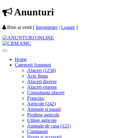
Anunturi
Bine ai venit
[
Inregistrare
|
Logare
]
Home
Categorii Anunturi
Afaceri (1258)
Acte firma
Afaceri diverse
Afaceri externe
Consultanta afaceri
Franciza
Agricole (242)
Animale si pasari
Produse agricole
Utilaje agricole
Animale de casa (121)
Cumparari
Hrana si accesorii