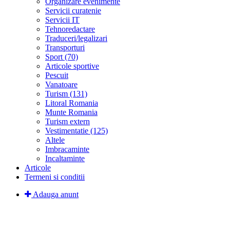
Organizare evenimente
Servicii curatenie
Servicii IT
Tehnoredactare
Traduceri/legalizari
Transporturi
Sport (70)
Articole sportive
Pescuit
Vanatoare
Turism (131)
Litoral Romania
Munte Romania
Turism extern
Vestimentatie (125)
Altele
Imbracaminte
Incaltaminte
Articole
Termeni si conditii
Adauga anunt