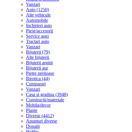
Vanzari
Auto (1250)
Alte vehicule
Automobile
Inchirieri auto
Piese/accesorii
Service auto
Tractari auto
Vanzari
Bijuterii (79)
Alte bijuterii
Bijuterii argint
Bijuterii aur
Pietre pretioase
Birotica (44)
Cumparari
Vanzari
Casa si gradina (3948)
Constructii/materiale
Mobila/decor
Plante
Diverse (4412)
Anunturi diverse
Donatii
Hobby