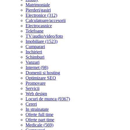
Matrimoniale
Pierderi/gasiri
Electronice (312)
Calculatoare/accesorii
Electrocasnice
Telefoane
TV/audio/video/foto
Imobiliare (1523)
Cumparari
Inchirieri
Schimburi
Vanzari
Internet (98)
Domenii si hosting
Optimizare SEO
Promovare
Servicii
Web design
Locuri de munca (9367)
Cereri
In strainatate
Oferte full time
Oferte part time
Medicale (569)