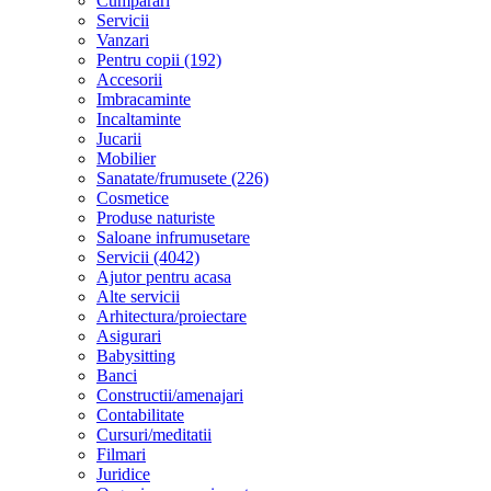
Cumparari
Servicii
Vanzari
Pentru copii (192)
Accesorii
Imbracaminte
Incaltaminte
Jucarii
Mobilier
Sanatate/frumusete (226)
Cosmetice
Produse naturiste
Saloane infrumusetare
Servicii (4042)
Ajutor pentru acasa
Alte servicii
Arhitectura/proiectare
Asigurari
Babysitting
Banci
Constructii/amenajari
Contabilitate
Cursuri/meditatii
Filmari
Juridice