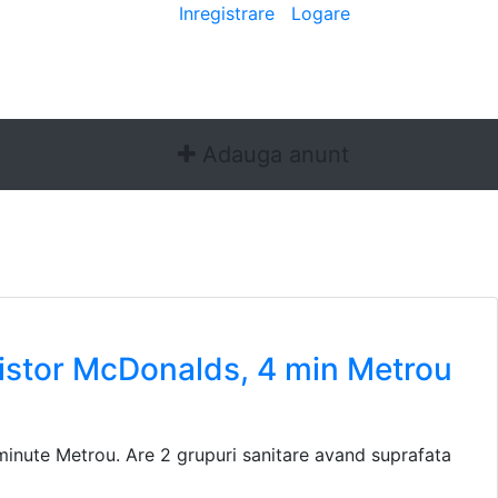
Bine ai venit
[
Inregistrare
|
Logare
]
Adauga anunt
istor McDonalds, 4 min Metrou
inute Metrou. Are 2 grupuri sanitare avand suprafata