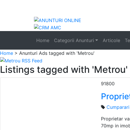
Anunturi
Home
Categorii Anunturi
Articole
Te
Home
> Anunturi
Ads tagged with 'Metrou'
Listings tagged with 'Metrou' 
91800
Proprie
Cumparari
Proprietar v
70mp in imobi