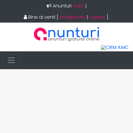
Anunturi
auto
|
Bine ai venit
[
Inregistrare
|
Logare
]