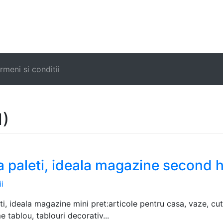
rmeni si conditii
1)
a paleti, ideala magazine second 
ii
ti, ideala magazine mini pret:articole pentru casa, vaze, c
e tablou, tablouri decorativ...