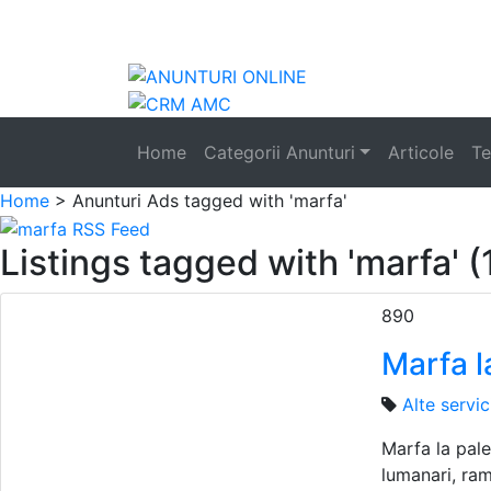
Anunturi
auto
|
Home
Categorii Anunturi
Articole
Te
Home
> Anunturi
Ads tagged with 'marfa'
Listings tagged with 'marfa' (
890
Marfa l
Alte servic
Marfa la pale
lumanari, ram