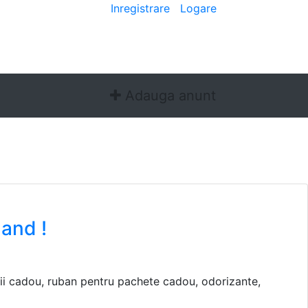
Bine ai venit
[
Inregistrare
|
Logare
]
Adauga anunt
hand !
utii cadou, ruban pentru pachete cadou, odorizante,