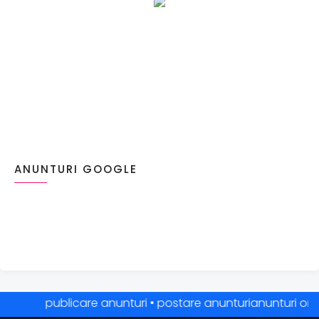
ANUNTURI GOOGLE
publicare anunturi • postare anunturianunturi online •