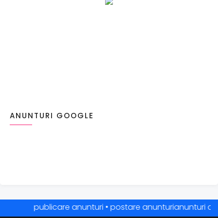
ANUNTURI GOOGLE
publicare anunturi • postare anunturianunturi online 