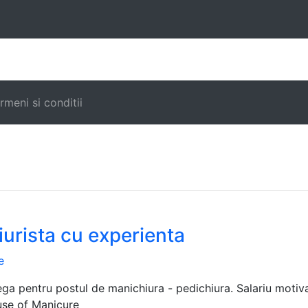
|
rmeni si conditii
urista cu experienta
e
a pentru postul de manichiura - pedichiura. Salariu motivan
use of Manicure