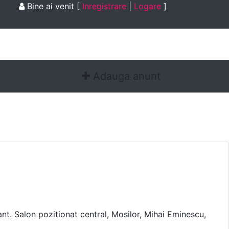
Bine ai venit
[
Inregistrare
|
Logare
]
Adauga anunt
t. Salon pozitionat central, Mosilor, Mihai Eminescu,