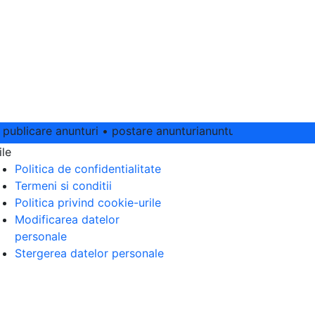
blicare anunturi • postare anunturianunturi online • anunturi 
ile
Politica de confidentialitate
Termeni si conditii
Politica privind cookie-urile
Modificarea datelor
personale
Stergerea datelor personale