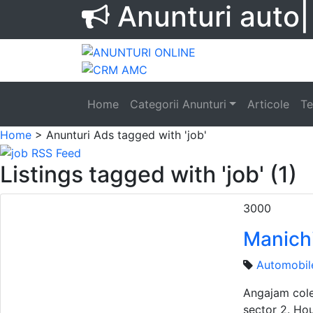
Anunturi
auto
Home
Categorii Anunturi
Articole
Te
Home
> Anunturi
Ads tagged with 'job'
Listings tagged with 'job' (1)
3000
Manichi
Automobil
Angajam coleg
sector 2. Ho