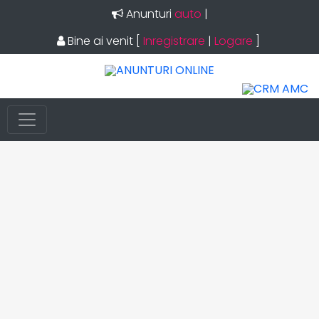
Anunturi
auto
|
Bine ai venit
[
Inregistrare
|
Logare
]