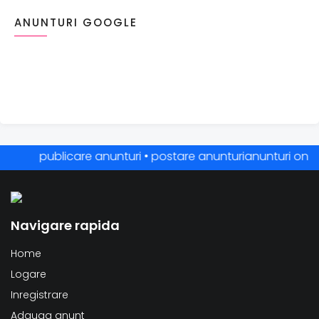
ANUNTURI GOOGLE
publicare anunturi • postare anunturianunturi online • 
Navigare rapida
Home
Logare
Inregistrare
Adauga anunt