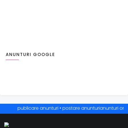
ANUNTURI GOOGLE
publicare anunturi • postare anunturianunturi online •