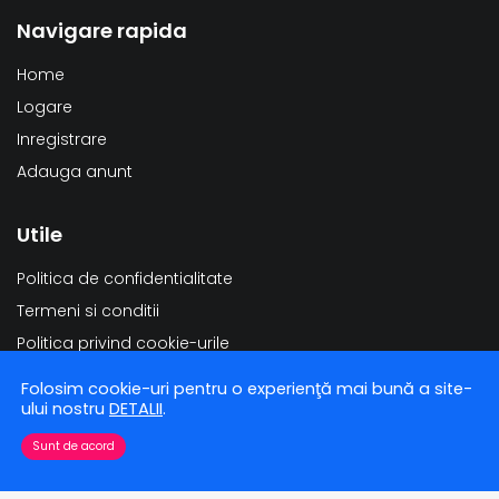
Navigare rapida
Home
Logare
Inregistrare
Adauga anunt
Utile
Politica de confidentialitate
Termeni si conditii
Politica privind cookie-urile
Modificarea datelor personale
Folosim cookie-uri pentru o experienţă mai bună a site-
Stergerea datelor personale
ului nostru
DETALII
.
Sunt de acord