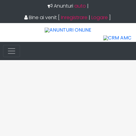
Anunturi
auto
|
Bine ai venit
[
Inregistrare
|
Logare
]