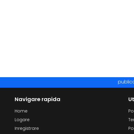
publicare 
Navigare rapida
Ut
Home
Po
Logare
Te
Inregistrare
Po