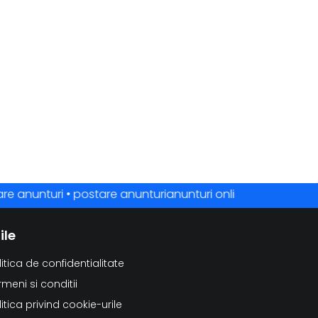
anunturi • postare anunturianunturi online • anunturi gratuit
ile
litica de confidentialitate
rmeni si conditii
litica privind cookie-urile