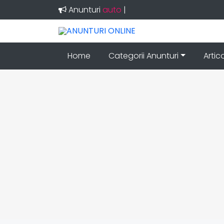
Anunturi
auto
|
Home
Categorii Anunturi
Artic