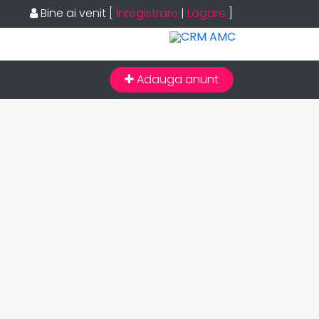
Bine ai venit
[
Inregistrare
|
Logare
]
Adauga anunt