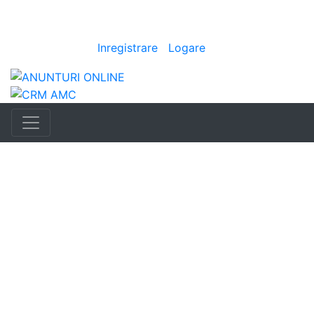
Anunturi
auto
|
Bine ai venit
[
Inregistrare
|
Logare
]