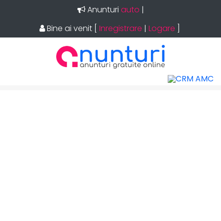
Anunturi
auto
|
Bine ai venit
[
Inregistrare
|
Logare
]