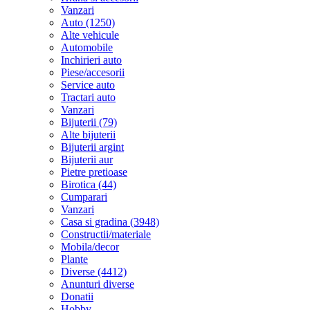
Vanzari
Auto (1250)
Alte vehicule
Automobile
Inchirieri auto
Piese/accesorii
Service auto
Tractari auto
Vanzari
Bijuterii (79)
Alte bijuterii
Bijuterii argint
Bijuterii aur
Pietre pretioase
Birotica (44)
Cumparari
Vanzari
Casa si gradina (3948)
Constructii/materiale
Mobila/decor
Plante
Diverse (4412)
Anunturi diverse
Donatii
Hobby