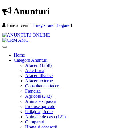
Anunturi
Bine ai venit
[
Inregistrare
|
Logare
]
Home
Categorii Anunturi
Afaceri (1258)
Acte firma
Afaceri diverse
Afaceri externe
Consultanta afaceri
Franciza
Agricole (242)
Animale si pasari
Produse agricole
Utilaje agricole
Animale de casa (121)
Cumparari
Hrana si accesorii