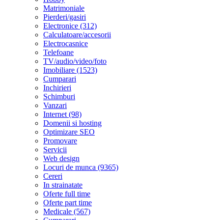
Matrimoniale
Pierderi/gasiri
Electronice (312)
Calculatoare/accesorii
Electrocasnice
Telefoane
TV/audio/video/foto
Imobiliare (1523)
Cumparari
Inchirieri
Schimburi
Vanzari
Internet (98)
Domenii si hosting
Optimizare SEO
Promovare
Servicii
Web design
Locuri de munca (9365)
Cereri
In strainatate
Oferte full time
Oferte part time
Medicale (567)