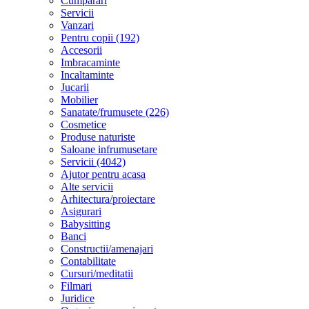
Cumparari
Servicii
Vanzari
Pentru copii (192)
Accesorii
Imbracaminte
Incaltaminte
Jucarii
Mobilier
Sanatate/frumusete (226)
Cosmetice
Produse naturiste
Saloane infrumusetare
Servicii (4042)
Ajutor pentru acasa
Alte servicii
Arhitectura/proiectare
Asigurari
Babysitting
Banci
Constructii/amenajari
Contabilitate
Cursuri/meditatii
Filmari
Juridice