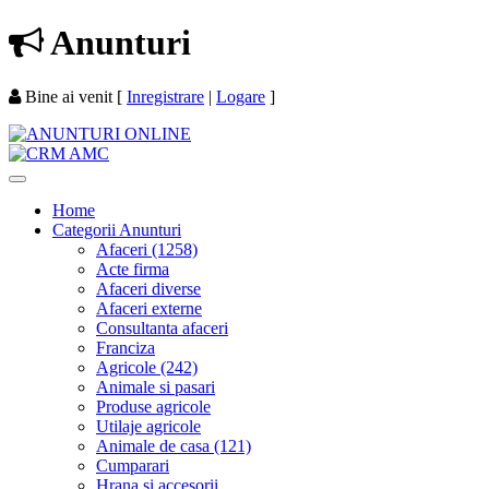
Anunturi
Bine ai venit
[
Inregistrare
|
Logare
]
Home
Categorii Anunturi
Afaceri (1258)
Acte firma
Afaceri diverse
Afaceri externe
Consultanta afaceri
Franciza
Agricole (242)
Animale si pasari
Produse agricole
Utilaje agricole
Animale de casa (121)
Cumparari
Hrana si accesorii