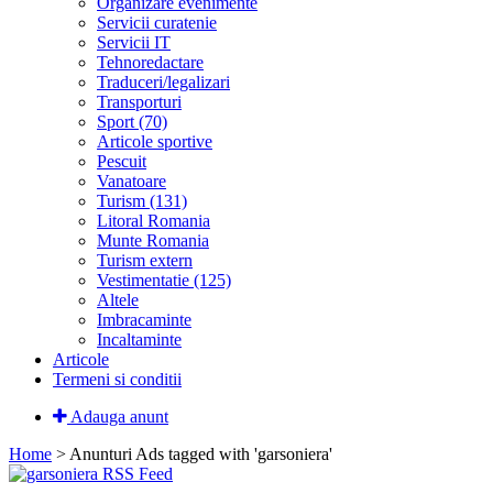
Organizare evenimente
Servicii curatenie
Servicii IT
Tehnoredactare
Traduceri/legalizari
Transporturi
Sport (70)
Articole sportive
Pescuit
Vanatoare
Turism (131)
Litoral Romania
Munte Romania
Turism extern
Vestimentatie (125)
Altele
Imbracaminte
Incaltaminte
Articole
Termeni si conditii
Adauga anunt
Home
> Anunturi
Ads tagged with 'garsoniera'