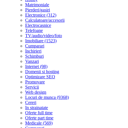
Matrimoniale
Pierderi/gasiri
Electronice (312)
Calculatoare/accesorii
Electrocasnice
Telefoane
TV/audio/video/foto
Imobiliare (1523)
Cumparari
Inchirieri
Schimburi
Vanzari
Internet (98)
Domenii si hosting
Optimizare SEO
Promovare
Servicii
Web design
Locuri de munca (9368)
Cereri
In strainatate
Oferte full time
Oferte part time
Medicale (569)