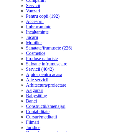
Cumparari
Servicii
Vanzari
Pentru copii (192)
Accesorii
Imbracaminte
Incaltaminte
Jucarii
Mobilier
Sanatate/frumusete (226)
Cosmetice
Produse naturiste
Saloane infrumusetare
Servicii (4042)
Ajutor pentru acasa
Alte servicii
Arhitectura/proiectare
Asigurari
Babysitting
Banci
Constructii/amenajari
Contabilitate
Cursuri/meditatii
Filmari
Juridice