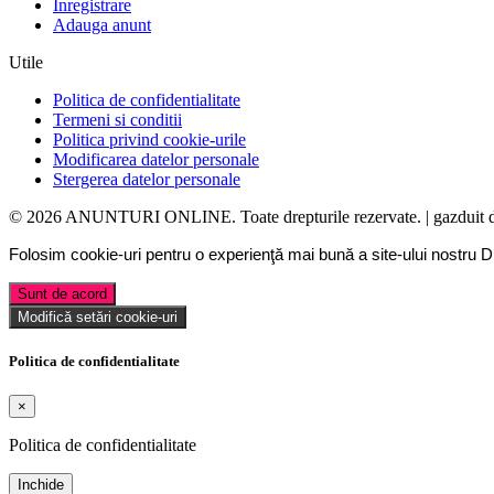
Inregistrare
Adauga anunt
Utile
Politica de confidentialitate
Termeni si conditii
Politica privind cookie-urile
Modificarea datelor personale
Stergerea datelor personale
© 2026 ANUNTURI ONLINE. Toate drepturile rezervate. | gazduit 
Folosim cookie-uri pentru o experienţă mai bună a site-ului nostru
D
Sunt de acord
Modifică setări cookie-uri
Politica de confidentialitate
×
Politica de confidentialitate
Inchide