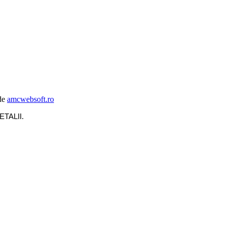
de
amcwebsoft.ro
ETALII
.