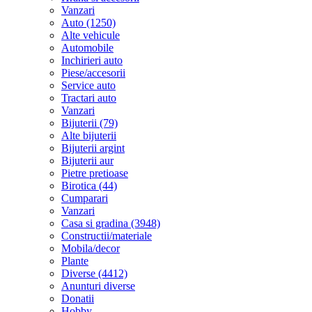
Vanzari
Auto (1250)
Alte vehicule
Automobile
Inchirieri auto
Piese/accesorii
Service auto
Tractari auto
Vanzari
Bijuterii (79)
Alte bijuterii
Bijuterii argint
Bijuterii aur
Pietre pretioase
Birotica (44)
Cumparari
Vanzari
Casa si gradina (3948)
Constructii/materiale
Mobila/decor
Plante
Diverse (4412)
Anunturi diverse
Donatii
Hobby