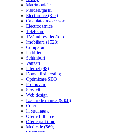
Matrimoniale
Pierderi/gasiri
Electronice (312)
Calculatoare/accesorii
Electrocasnice
Telefoane
TV/audio/video/foto
Imobiliare (1523)
Cumparari
Inchirieri
Schimburi
Vanzari
Internet (98)
Domenii si hosting
Optimizare SEO
Promovare
Servicii
Web design
Locuri de munca (9368)
Cereri
In strainatate
Oferte full time
Oferte part time
Medicale (569)