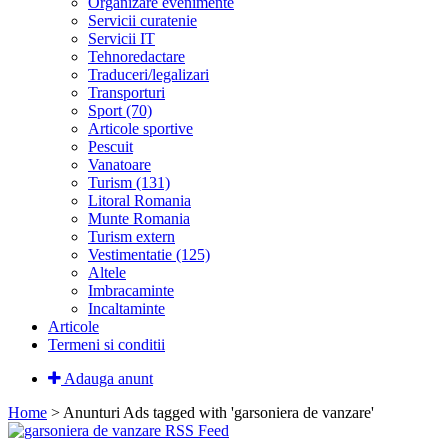
Organizare evenimente
Servicii curatenie
Servicii IT
Tehnoredactare
Traduceri/legalizari
Transporturi
Sport (70)
Articole sportive
Pescuit
Vanatoare
Turism (131)
Litoral Romania
Munte Romania
Turism extern
Vestimentatie (125)
Altele
Imbracaminte
Incaltaminte
Articole
Termeni si conditii
Adauga anunt
Home
> Anunturi
Ads tagged with 'garsoniera de vanzare'