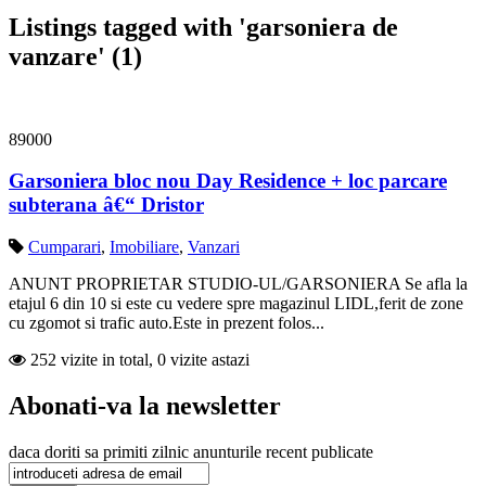
Listings tagged with 'garsoniera de
vanzare' (1)
89000
Garsoniera bloc nou Day Residence + loc parcare
subterana â€“ Dristor
Cumparari
,
Imobiliare
,
Vanzari
ANUNT PROPRIETAR STUDIO-UL/GARSONIERA Se afla la
etajul 6 din 10 si este cu vedere spre magazinul LIDL,ferit de zone
cu zgomot si trafic auto.Este in prezent folos...
252 vizite in total, 0 vizite astazi
Abonati-va la newsletter
daca doriti sa primiti zilnic anunturile recent publicate