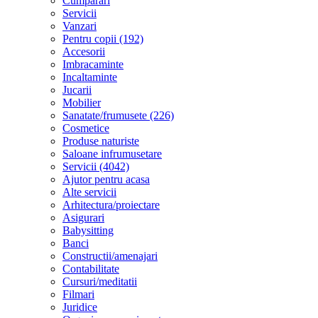
Cumparari
Servicii
Vanzari
Pentru copii (192)
Accesorii
Imbracaminte
Incaltaminte
Jucarii
Mobilier
Sanatate/frumusete (226)
Cosmetice
Produse naturiste
Saloane infrumusetare
Servicii (4042)
Ajutor pentru acasa
Alte servicii
Arhitectura/proiectare
Asigurari
Babysitting
Banci
Constructii/amenajari
Contabilitate
Cursuri/meditatii
Filmari
Juridice