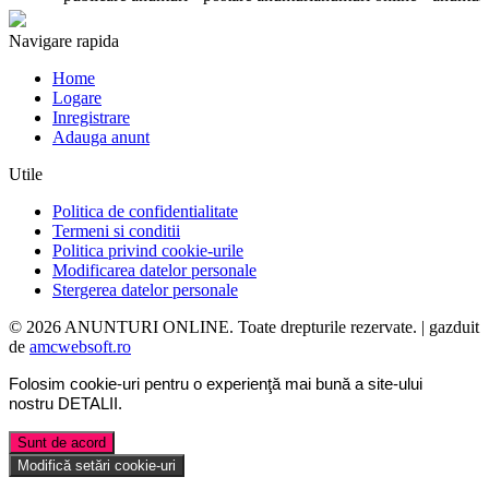
Navigare rapida
Home
Logare
Inregistrare
Adauga anunt
Utile
Politica de confidentialitate
Termeni si conditii
Politica privind cookie-urile
Modificarea datelor personale
Stergerea datelor personale
© 2026 ANUNTURI ONLINE. Toate drepturile rezervate. | gazduit
de
amcwebsoft.ro
Folosim cookie-uri pentru o experienţă mai bună a site-ului
nostru
DETALII
.
Sunt de acord
Modifică setări cookie-uri