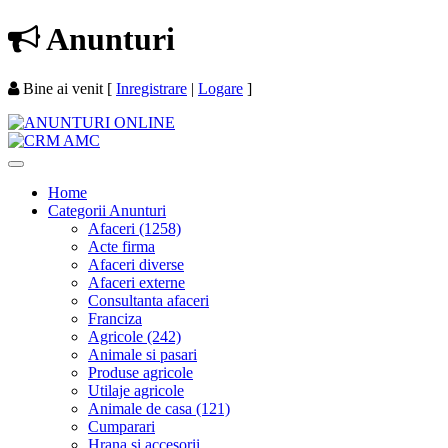
Anunturi
Bine ai venit
[
Inregistrare
|
Logare
]
Home
Categorii Anunturi
Afaceri (1258)
Acte firma
Afaceri diverse
Afaceri externe
Consultanta afaceri
Franciza
Agricole (242)
Animale si pasari
Produse agricole
Utilaje agricole
Animale de casa (121)
Cumparari
Hrana si accesorii