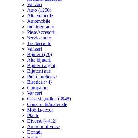
Vanzari
Auto (1250)
Alte vehicule
Automobile
Inchirieri auto
Piese/accesorii
Service auto
Tractari auto
Vanzari
Bijuterii (79)
Alte bijuterii
Bijuterii argint
Bijuterii aur
Pietre pretioase
Birotica (44)
Cumparari
Vanzari
Casa si gradina (3948)
Constructii/materiale
Mobila/decor
Plante
Diverse (4412)
Anunturi diverse
Donatii
Hobby