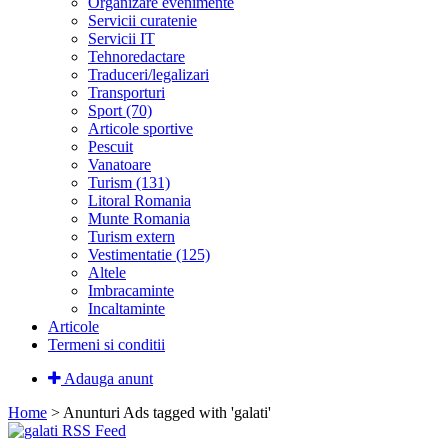
Organizare evenimente
Servicii curatenie
Servicii IT
Tehnoredactare
Traduceri/legalizari
Transporturi
Sport (70)
Articole sportive
Pescuit
Vanatoare
Turism (131)
Litoral Romania
Munte Romania
Turism extern
Vestimentatie (125)
Altele
Imbracaminte
Incaltaminte
Articole
Termeni si conditii
Adauga anunt
Home
> Anunturi
Ads tagged with 'galati'