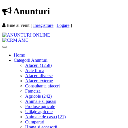
Anunturi
Bine ai venit
[
Inregistrare
|
Logare
]
Home
Categorii Anunturi
Afaceri (1258)
Acte firma
Afaceri diverse
Afaceri externe
Consultanta afaceri
Franciza
Agricole (242)
Animale si pasari
Produse agricole
Utilaje agricole
Animale de casa (121)
Cumparari
Hrana si accesorii