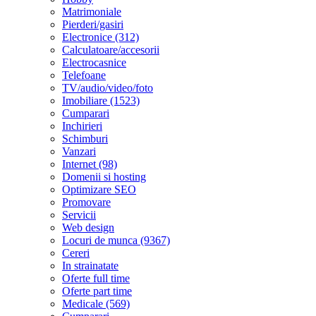
Matrimoniale
Pierderi/gasiri
Electronice (312)
Calculatoare/accesorii
Electrocasnice
Telefoane
TV/audio/video/foto
Imobiliare (1523)
Cumparari
Inchirieri
Schimburi
Vanzari
Internet (98)
Domenii si hosting
Optimizare SEO
Promovare
Servicii
Web design
Locuri de munca (9367)
Cereri
In strainatate
Oferte full time
Oferte part time
Medicale (569)