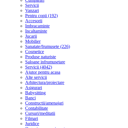
Cumparari
Servicii
Vanzari
Pentru copii (192)
Accesorii
Imbracaminte
Incaltaminte
Jucarii
Mobilier
Sanatate/frumusete (226)
Cosmetice
Produse naturiste
Saloane infrumusetare
Servicii (4042)
Ajutor pentru acasa
Alte servicii
Arhitectura/proiectare
Asigurari
Babysitting
Banci
Constructii/amenajari
Contabilitate
Cursuri/meditatii
Filmari
Juridice