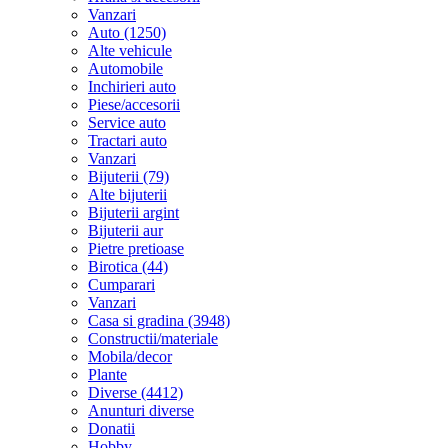
Vanzari
Auto (1250)
Alte vehicule
Automobile
Inchirieri auto
Piese/accesorii
Service auto
Tractari auto
Vanzari
Bijuterii (79)
Alte bijuterii
Bijuterii argint
Bijuterii aur
Pietre pretioase
Birotica (44)
Cumparari
Vanzari
Casa si gradina (3948)
Constructii/materiale
Mobila/decor
Plante
Diverse (4412)
Anunturi diverse
Donatii
Hobby