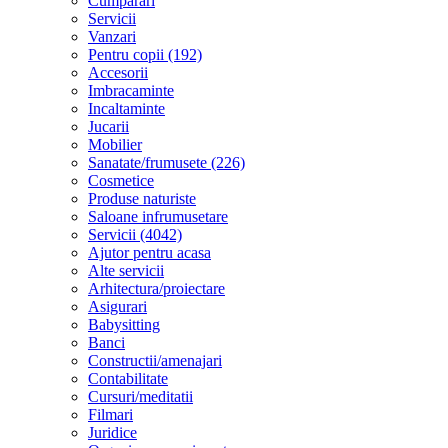
Cumparari
Servicii
Vanzari
Pentru copii (192)
Accesorii
Imbracaminte
Incaltaminte
Jucarii
Mobilier
Sanatate/frumusete (226)
Cosmetice
Produse naturiste
Saloane infrumusetare
Servicii (4042)
Ajutor pentru acasa
Alte servicii
Arhitectura/proiectare
Asigurari
Babysitting
Banci
Constructii/amenajari
Contabilitate
Cursuri/meditatii
Filmari
Juridice