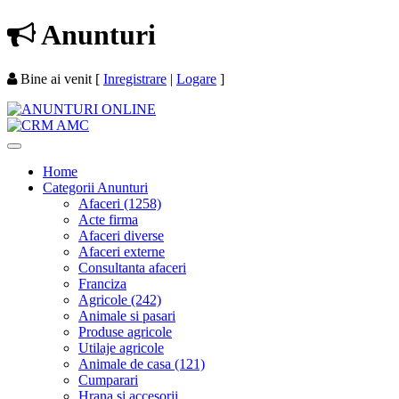
Anunturi
Bine ai venit
[
Inregistrare
|
Logare
]
Home
Categorii Anunturi
Afaceri (1258)
Acte firma
Afaceri diverse
Afaceri externe
Consultanta afaceri
Franciza
Agricole (242)
Animale si pasari
Produse agricole
Utilaje agricole
Animale de casa (121)
Cumparari
Hrana si accesorii