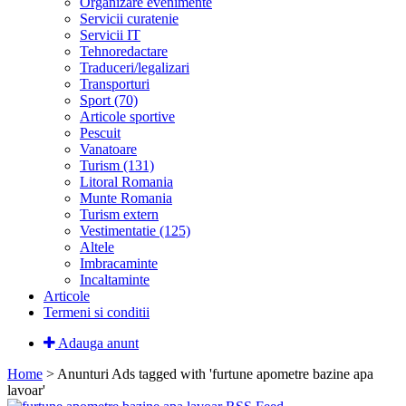
Organizare evenimente
Servicii curatenie
Servicii IT
Tehnoredactare
Traduceri/legalizari
Transporturi
Sport (70)
Articole sportive
Pescuit
Vanatoare
Turism (131)
Litoral Romania
Munte Romania
Turism extern
Vestimentatie (125)
Altele
Imbracaminte
Incaltaminte
Articole
Termeni si conditii
Adauga anunt
Home
> Anunturi
Ads tagged with 'furtune apometre bazine apa
lavoar'