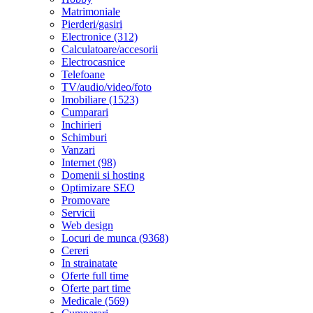
Matrimoniale
Pierderi/gasiri
Electronice (312)
Calculatoare/accesorii
Electrocasnice
Telefoane
TV/audio/video/foto
Imobiliare (1523)
Cumparari
Inchirieri
Schimburi
Vanzari
Internet (98)
Domenii si hosting
Optimizare SEO
Promovare
Servicii
Web design
Locuri de munca (9368)
Cereri
In strainatate
Oferte full time
Oferte part time
Medicale (569)