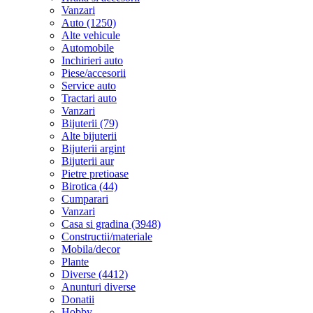
Vanzari
Auto (1250)
Alte vehicule
Automobile
Inchirieri auto
Piese/accesorii
Service auto
Tractari auto
Vanzari
Bijuterii (79)
Alte bijuterii
Bijuterii argint
Bijuterii aur
Pietre pretioase
Birotica (44)
Cumparari
Vanzari
Casa si gradina (3948)
Constructii/materiale
Mobila/decor
Plante
Diverse (4412)
Anunturi diverse
Donatii
Hobby