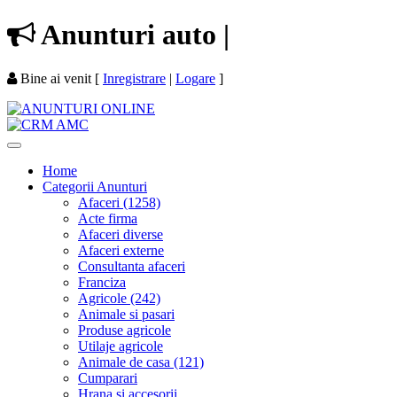
Anunturi
auto
|
Bine ai venit
[
Inregistrare
|
Logare
]
Home
Categorii Anunturi
Afaceri (1258)
Acte firma
Afaceri diverse
Afaceri externe
Consultanta afaceri
Franciza
Agricole (242)
Animale si pasari
Produse agricole
Utilaje agricole
Animale de casa (121)
Cumparari
Hrana si accesorii