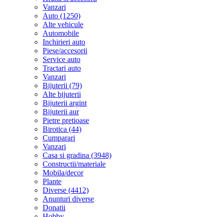
Vanzari
Auto (1250)
Alte vehicule
Automobile
Inchirieri auto
Piese/accesorii
Service auto
Tractari auto
Vanzari
Bijuterii (79)
Alte bijuterii
Bijuterii argint
Bijuterii aur
Pietre pretioase
Birotica (44)
Cumparari
Vanzari
Casa si gradina (3948)
Constructii/materiale
Mobila/decor
Plante
Diverse (4412)
Anunturi diverse
Donatii
Hobby