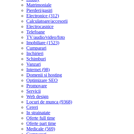
Matrimoniale
Pierderi/gasiri
Electronice (312)
Calculatoare/accesorii
Electrocasnice
Telefoane
TV/audio/video/foto
Imobiliare (1523)
Cumparari
Inchirieri
Schimburi
Vanzari
Internet (98)
Domenii si hosting
Optimizare SEO
Promovare
Servicii
Web design
Locuri de munca (9368)
Cereri
In strainatate
Oferte full time
Oferte part time
Medicale (569)