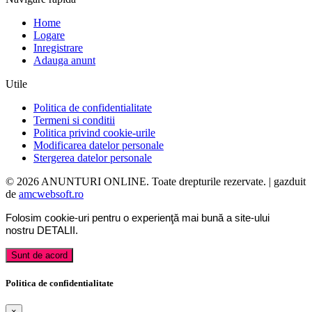
Home
Logare
Inregistrare
Adauga anunt
Utile
Politica de confidentialitate
Termeni si conditii
Politica privind cookie-urile
Modificarea datelor personale
Stergerea datelor personale
© 2026 ANUNTURI ONLINE. Toate drepturile rezervate. | gazduit
de
amcwebsoft.ro
Folosim cookie-uri pentru o experienţă mai bună a site-ului
nostru
DETALII
.
Sunt de acord
Politica de confidentialitate
×