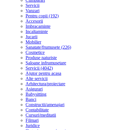
Cumparari
Servicii
Vanzari
Pentru copii (192)
Accesorii
Imbracaminte
Incaltaminte
Jucarii
Mobilier
Sanatate/frumusete (226)
Cosmetice
Produse naturiste
Saloane infrumusetare
Servicii (4042)
Ajutor pentru acasa
Alte servicii
Arhitectura/proiectare
Asigurari
Babysitting
Banci
Constructii/amenajari
Contabilitate
Cursuri/meditatii
Filmari
Juridice