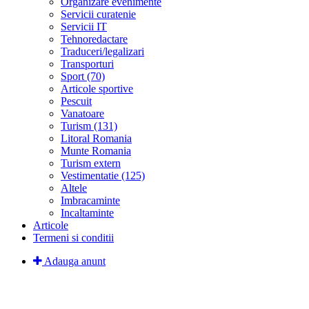
Organizare evenimente
Servicii curatenie
Servicii IT
Tehnoredactare
Traduceri/legalizari
Transporturi
Sport (70)
Articole sportive
Pescuit
Vanatoare
Turism (131)
Litoral Romania
Munte Romania
Turism extern
Vestimentatie (125)
Altele
Imbracaminte
Incaltaminte
Articole
Termeni si conditii
Adauga anunt