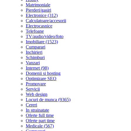
Matrimoniale
Pierderi/gasiri
Electronice (312)
Calculatoare/accesorii
Electrocasnice
Telefoane
TV/audio/video/foto
Imobiliare (1523)
Cumparari
Inchirieri
Schimburi
Vanzari
Internet (98)
Domenii si hosting
Optimizare SEO
Promovare
Servicii
Web design
Locuri de munca (9365)
Cereri
In strainatate
Oferte full time
Oferte part time
Medicale (567)