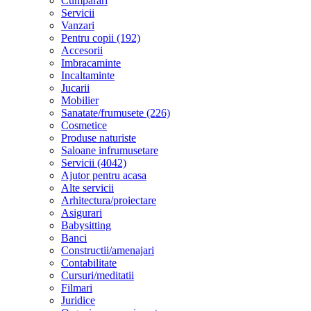
Cumparari
Servicii
Vanzari
Pentru copii (192)
Accesorii
Imbracaminte
Incaltaminte
Jucarii
Mobilier
Sanatate/frumusete (226)
Cosmetice
Produse naturiste
Saloane infrumusetare
Servicii (4042)
Ajutor pentru acasa
Alte servicii
Arhitectura/proiectare
Asigurari
Babysitting
Banci
Constructii/amenajari
Contabilitate
Cursuri/meditatii
Filmari
Juridice