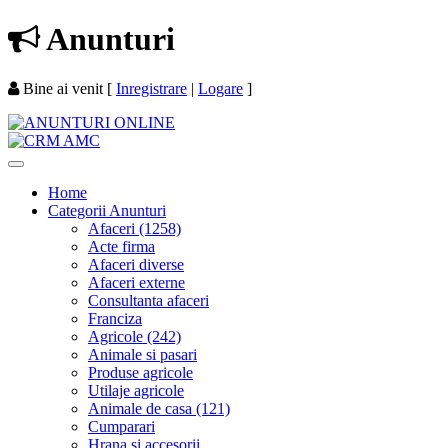
Anunturi
Bine ai venit
[
Inregistrare
|
Logare
]
Home
Categorii Anunturi
Afaceri (1258)
Acte firma
Afaceri diverse
Afaceri externe
Consultanta afaceri
Franciza
Agricole (242)
Animale si pasari
Produse agricole
Utilaje agricole
Animale de casa (121)
Cumparari
Hrana si accesorii