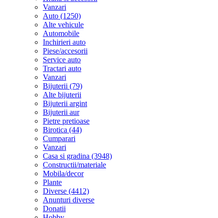
Vanzari
Auto (1250)
Alte vehicule
Automobile
Inchirieri auto
Piese/accesorii
Service auto
Tractari auto
Vanzari
Bijuterii (79)
Alte bijuterii
Bijuterii argint
Bijuterii aur
Pietre pretioase
Birotica (44)
Cumparari
Vanzari
Casa si gradina (3948)
Constructii/materiale
Mobila/decor
Plante
Diverse (4412)
Anunturi diverse
Donatii
Hobby