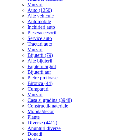
Vanzari
Auto (1250)
Alte vehicule
Automobile
Inchirieri auto
Piese/accesorii
Service auto
Tractari auto
Vanzari
Bijuterii (79)
Alte bijuterii
Bijuterii argint
Bijuterii aur
Pietre pretioase
Birotica (44)
Cumparari
Vanzari
Casa si gradina (3948)
Constructii/materiale
Mobila/decor
Plante
Diverse (4412)
Anunturi diverse
Donatii
Hobby