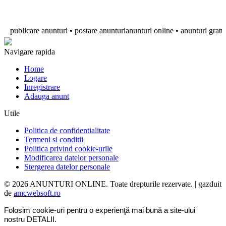
publicare anunturi • postare anunturianunturi online • anunturi gratuite • 
Navigare rapida
Home
Logare
Inregistrare
Adauga anunt
Utile
Politica de confidentialitate
Termeni si conditii
Politica privind cookie-urile
Modificarea datelor personale
Stergerea datelor personale
© 2026 ANUNTURI ONLINE. Toate drepturile rezervate. | gazduit
de
amcwebsoft.ro
Folosim cookie-uri pentru o experienţă mai bună a site-ului
nostru
DETALII
.