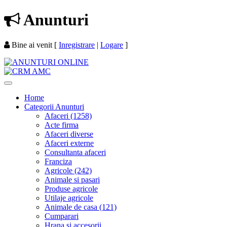
Anunturi
Bine ai venit
[
Inregistrare
|
Logare
]
Home
Categorii Anunturi
Afaceri (1258)
Acte firma
Afaceri diverse
Afaceri externe
Consultanta afaceri
Franciza
Agricole (242)
Animale si pasari
Produse agricole
Utilaje agricole
Animale de casa (121)
Cumparari
Hrana si accesorii