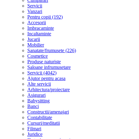
Cumparari
Servicii
Vanzari
Pentru copii (192)
Accesorii
Imbracaminte
Incaltaminte
Jucarii
Mobilier
Sanatate/frumusete (226)
Cosmetice
Produse naturiste
Saloane infrumusetare
Servicii (4042)
Ajutor pentru acasa
Alte servicii
Arhitectura/proiectare
Asigurari
Babysitting
Banci
Constructii/amenajari
Contabilitate
Cursuri/meditatii
Filmari
Juridice