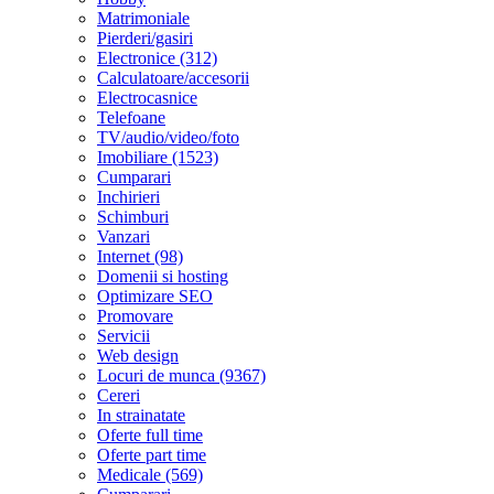
Matrimoniale
Pierderi/gasiri
Electronice (312)
Calculatoare/accesorii
Electrocasnice
Telefoane
TV/audio/video/foto
Imobiliare (1523)
Cumparari
Inchirieri
Schimburi
Vanzari
Internet (98)
Domenii si hosting
Optimizare SEO
Promovare
Servicii
Web design
Locuri de munca (9367)
Cereri
In strainatate
Oferte full time
Oferte part time
Medicale (569)