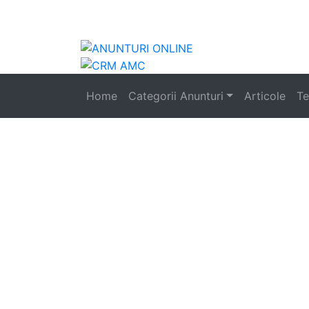
Anunturi
auto
Home
Categorii Anunturi
Articole
Te