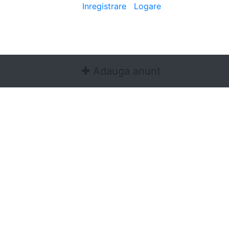
Bine ai venit
[
Inregistrare
|
Logare
]
Adauga anunt