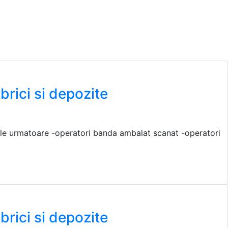
rici si depozite
rile urmatoare -operatori banda ambalat scanat -operatori
rici si depozite