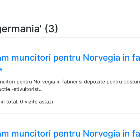
germania' (3)
m muncitori pentru Norvegia in fab
e
citori pentru Norvegia in fabrici si depozite pentru postu
ctie -stivuitorist...
in total, 0 vizite astazi
m muncitori pentru Norvegia in fab