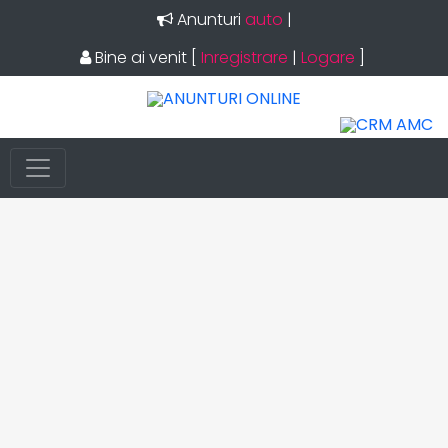
Anunturi
auto
|
Bine ai venit
[
Inregistrare
|
Logare
]