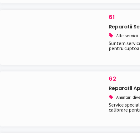
61
Reparatii S
Alte servicii
Suntem service 
pentru cuptoare
62
Reparatii A
Anunturi div
Service special
calibrare pentru