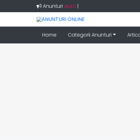
Anunturi
auto
|
Home
Categorii Anunturi
Artic