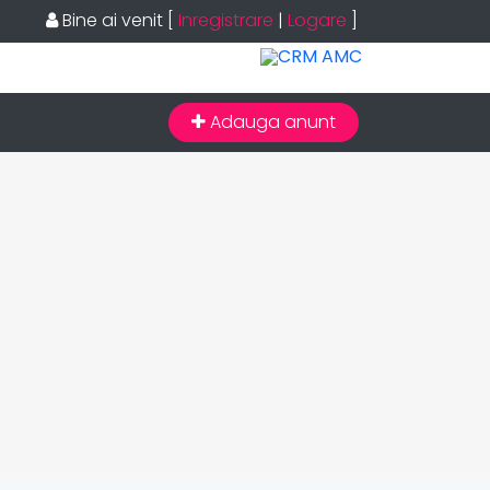
Bine ai venit
[
Inregistrare
|
Logare
]
Adauga anunt