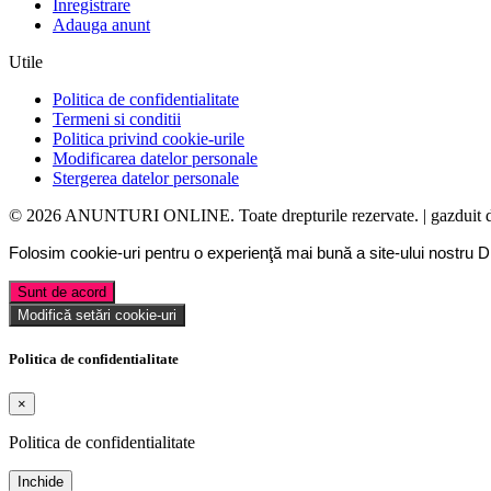
Inregistrare
Adauga anunt
Utile
Politica de confidentialitate
Termeni si conditii
Politica privind cookie-urile
Modificarea datelor personale
Stergerea datelor personale
© 2026 ANUNTURI ONLINE. Toate drepturile rezervate. | gazduit 
Folosim cookie-uri pentru o experienţă mai bună a site-ului nostru
D
Sunt de acord
Modifică setări cookie-uri
Politica de confidentialitate
×
Politica de confidentialitate
Inchide