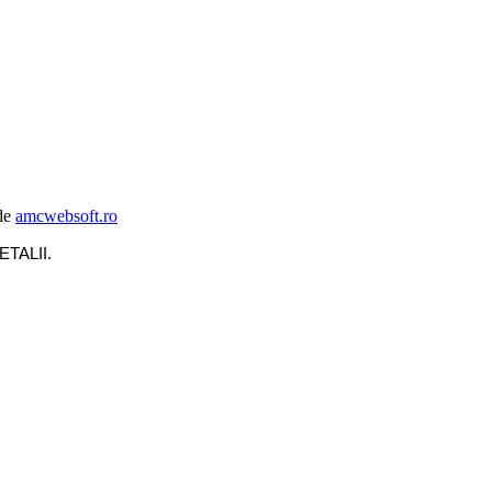
de
amcwebsoft.ro
ETALII
.