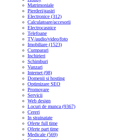
Matrimoniale
Pierderi/gasiri
Electronice (312)
Calculatoare/accesorii
Electrocasnice
Telefoane
TV/audio/video/foto
Imobiliare (1523)
Cumparari
Inchirieri
Schimburi
Vanzari
Internet (98)
Domenii si hosting
Optimizare SEO
Promovare
Servicii
Web design
Locuri de munca (9367)
Cereri
In strainatate
Oferte full time
Oferte part time
Medicale (569)