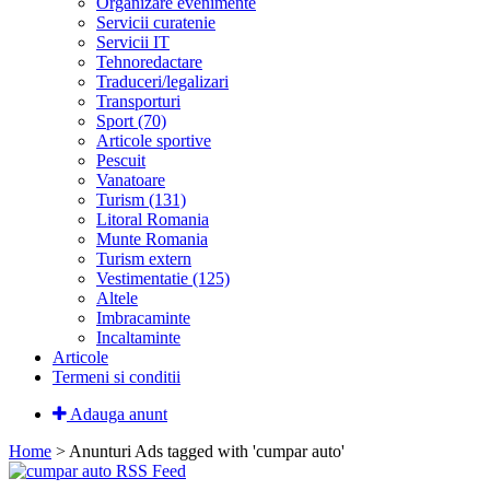
Organizare evenimente
Servicii curatenie
Servicii IT
Tehnoredactare
Traduceri/legalizari
Transporturi
Sport (70)
Articole sportive
Pescuit
Vanatoare
Turism (131)
Litoral Romania
Munte Romania
Turism extern
Vestimentatie (125)
Altele
Imbracaminte
Incaltaminte
Articole
Termeni si conditii
Adauga anunt
Home
> Anunturi
Ads tagged with 'cumpar auto'