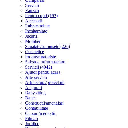
Cumparari
Servicii
Vanzari
Pentru copii (192)
Accesorii
Imbracaminte
Incaltaminte
Jucarii
Mobilier
Sanatate/frumusete (226)
Cosmetice
Produse naturiste
Saloane infrumusetare
Servicii (4042)
Ajutor pentru acasa
Alte servicii
Arhitectura/proiectare
Asigurari
Babysitting
Banci
Constructii/amenajari
Contabilitate
Cursuri/meditatii
Filmari
Juridice