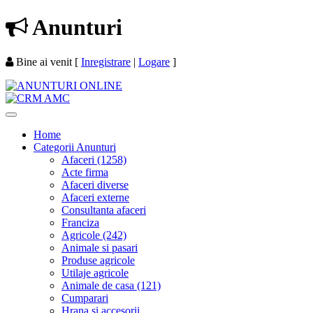
Anunturi
Bine ai venit
[
Inregistrare
|
Logare
]
Home
Categorii Anunturi
Afaceri (1258)
Acte firma
Afaceri diverse
Afaceri externe
Consultanta afaceri
Franciza
Agricole (242)
Animale si pasari
Produse agricole
Utilaje agricole
Animale de casa (121)
Cumparari
Hrana si accesorii