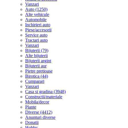
Vanzari
Auto (1250)
Alte vehicule
Automobile
Inchirieri auto
Piese/accesorii
Service auto
Tractari auto
Vanzari
Bijuterii (79)
Alte bijuterii
Bijuterii argint
Bijuterii aur
Pietre pretioase
Birotica (44)
Cumparari
Vanzari
Casa si gradina (3948)
Constructii/materiale
Mobila/decor
Plante
Diverse (4412)
Anunturi diverse
Donatii
Hobby