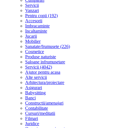
Cumparari
Servicii
Vanzari
Pentru copii (192)
Accesorii
Imbracaminte
Incaltaminte
Jucarii
Mobilier
Sanatate/frumusete (226)
Cosmetice
Produse naturiste
Saloane infrumusetare
Servicii (4042)
Ajutor pentru acasa
Alte servicii
Arhitectura/proiectare
Asigurari
Babysitting
Banci
Constructii/amenajari
Contabilitate
Cursuri/meditatii
Filmari
Juridice