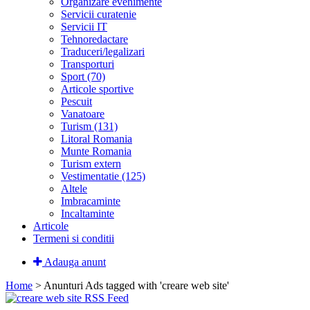
Organizare evenimente
Servicii curatenie
Servicii IT
Tehnoredactare
Traduceri/legalizari
Transporturi
Sport (70)
Articole sportive
Pescuit
Vanatoare
Turism (131)
Litoral Romania
Munte Romania
Turism extern
Vestimentatie (125)
Altele
Imbracaminte
Incaltaminte
Articole
Termeni si conditii
Adauga anunt
Home
> Anunturi
Ads tagged with 'creare web site'