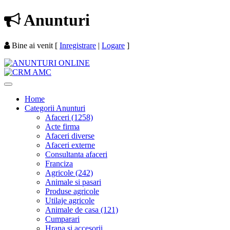
Anunturi
Bine ai venit
[
Inregistrare
|
Logare
]
Home
Categorii Anunturi
Afaceri (1258)
Acte firma
Afaceri diverse
Afaceri externe
Consultanta afaceri
Franciza
Agricole (242)
Animale si pasari
Produse agricole
Utilaje agricole
Animale de casa (121)
Cumparari
Hrana si accesorii