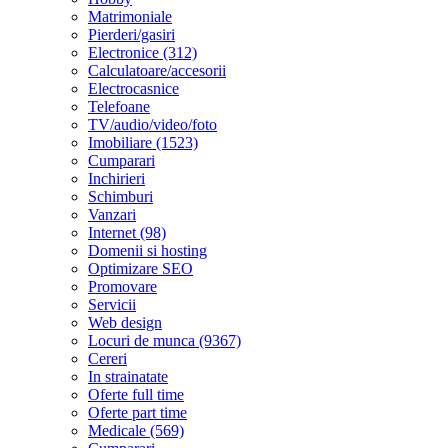
Matrimoniale
Pierderi/gasiri
Electronice (312)
Calculatoare/accesorii
Electrocasnice
Telefoane
TV/audio/video/foto
Imobiliare (1523)
Cumparari
Inchirieri
Schimburi
Vanzari
Internet (98)
Domenii si hosting
Optimizare SEO
Promovare
Servicii
Web design
Locuri de munca (9367)
Cereri
In strainatate
Oferte full time
Oferte part time
Medicale (569)