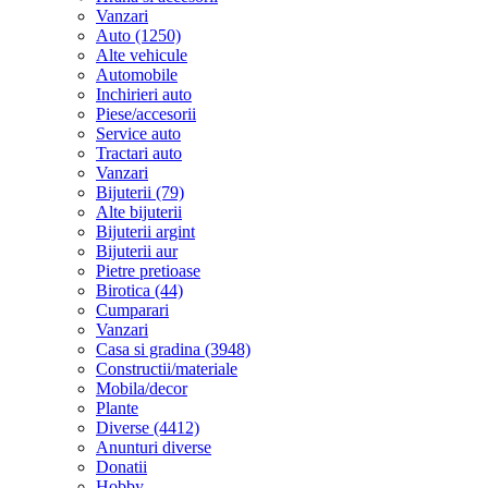
Vanzari
Auto (1250)
Alte vehicule
Automobile
Inchirieri auto
Piese/accesorii
Service auto
Tractari auto
Vanzari
Bijuterii (79)
Alte bijuterii
Bijuterii argint
Bijuterii aur
Pietre pretioase
Birotica (44)
Cumparari
Vanzari
Casa si gradina (3948)
Constructii/materiale
Mobila/decor
Plante
Diverse (4412)
Anunturi diverse
Donatii
Hobby