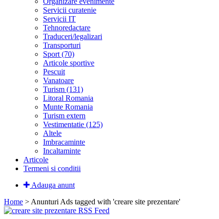
Organizare evenimente
Servicii curatenie
Servicii IT
Tehnoredactare
Traduceri/legalizari
Transporturi
Sport (70)
Articole sportive
Pescuit
Vanatoare
Turism (131)
Litoral Romania
Munte Romania
Turism extern
Vestimentatie (125)
Altele
Imbracaminte
Incaltaminte
Articole
Termeni si conditii
Adauga anunt
Home
> Anunturi
Ads tagged with 'creare site prezentare'