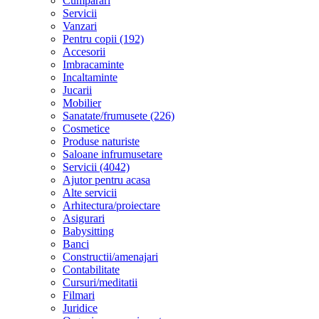
Cumparari
Servicii
Vanzari
Pentru copii (192)
Accesorii
Imbracaminte
Incaltaminte
Jucarii
Mobilier
Sanatate/frumusete (226)
Cosmetice
Produse naturiste
Saloane infrumusetare
Servicii (4042)
Ajutor pentru acasa
Alte servicii
Arhitectura/proiectare
Asigurari
Babysitting
Banci
Constructii/amenajari
Contabilitate
Cursuri/meditatii
Filmari
Juridice