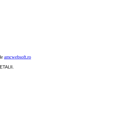
de
amcwebsoft.ro
ETALII
.