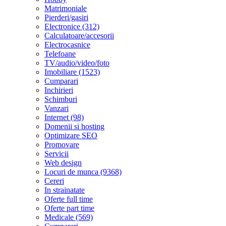
Matrimoniale
Pierderi/gasiri
Electronice (312)
Calculatoare/accesorii
Electrocasnice
Telefoane
TV/audio/video/foto
Imobiliare (1523)
Cumparari
Inchirieri
Schimburi
Vanzari
Internet (98)
Domenii si hosting
Optimizare SEO
Promovare
Servicii
Web design
Locuri de munca (9368)
Cereri
In strainatate
Oferte full time
Oferte part time
Medicale (569)