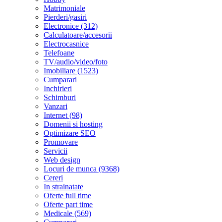
Matrimoniale
Pierderi/gasiri
Electronice (312)
Calculatoare/accesorii
Electrocasnice
Telefoane
TV/audio/video/foto
Imobiliare (1523)
Cumparari
Inchirieri
Schimburi
Vanzari
Internet (98)
Domenii si hosting
Optimizare SEO
Promovare
Servicii
Web design
Locuri de munca (9368)
Cereri
In strainatate
Oferte full time
Oferte part time
Medicale (569)