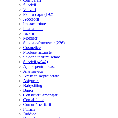
Cumparari
Servicii
Vanzari
Pentru copii (192)
Accesorii
Imbracaminte
Incaltaminte
Jucarii
Mobilier
Sanatate/frumusete (226)
Cosmetice
Produse naturiste
Saloane infrumusetare
Servicii (4042)
Ajutor pentru acasa
Alte servicii
Arhitectura/proiectare
Asigurari
Babysitting
Banci
Constructii/amenajari
Contabilitate
Cursuri/meditatii
Filmari
Juridice