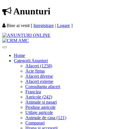
Anunturi
Bine ai venit
[
Inregistrare
|
Logare
]
Home
Categorii Anunturi
Afaceri (1258)
Acte firma
Afaceri diverse
Afaceri externe
Consultanta afaceri
Franciza
Agricole (242)
Animale si pasari
Produse agricole
Utilaje agricole
Animale de casa (121)
Cumparari
Hrana si accesorii