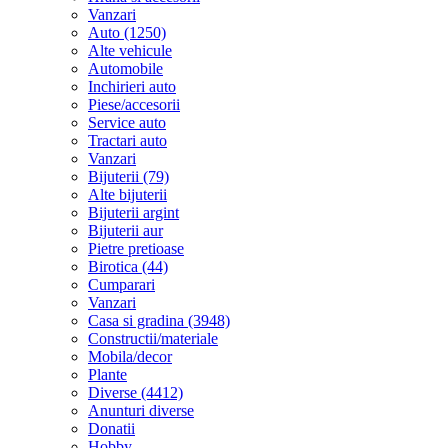
Vanzari
Auto (1250)
Alte vehicule
Automobile
Inchirieri auto
Piese/accesorii
Service auto
Tractari auto
Vanzari
Bijuterii (79)
Alte bijuterii
Bijuterii argint
Bijuterii aur
Pietre pretioase
Birotica (44)
Cumparari
Vanzari
Casa si gradina (3948)
Constructii/materiale
Mobila/decor
Plante
Diverse (4412)
Anunturi diverse
Donatii
Hobby