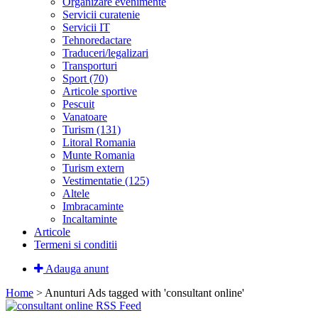
Organizare evenimente
Servicii curatenie
Servicii IT
Tehnoredactare
Traduceri/legalizari
Transporturi
Sport (70)
Articole sportive
Pescuit
Vanatoare
Turism (131)
Litoral Romania
Munte Romania
Turism extern
Vestimentatie (125)
Altele
Imbracaminte
Incaltaminte
Articole
Termeni si conditii
Adauga anunt
Home
> Anunturi
Ads tagged with 'consultant online'