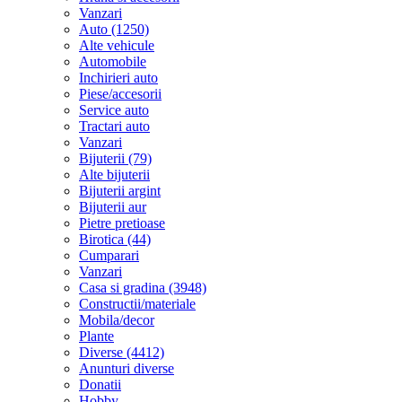
Vanzari
Auto (1250)
Alte vehicule
Automobile
Inchirieri auto
Piese/accesorii
Service auto
Tractari auto
Vanzari
Bijuterii (79)
Alte bijuterii
Bijuterii argint
Bijuterii aur
Pietre pretioase
Birotica (44)
Cumparari
Vanzari
Casa si gradina (3948)
Constructii/materiale
Mobila/decor
Plante
Diverse (4412)
Anunturi diverse
Donatii
Hobby