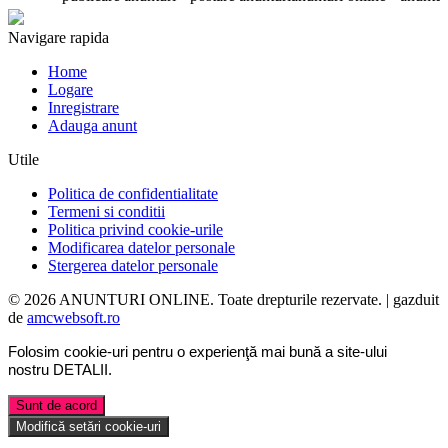
Navigare rapida
Home
Logare
Inregistrare
Adauga anunt
Utile
Politica de confidentialitate
Termeni si conditii
Politica privind cookie-urile
Modificarea datelor personale
Stergerea datelor personale
© 2026 ANUNTURI ONLINE. Toate drepturile rezervate. | gazduit
de
amcwebsoft.ro
Folosim cookie-uri pentru o experienţă mai bună a site-ului
nostru
DETALII
.
Sunt de acord
Modifică setări cookie-uri