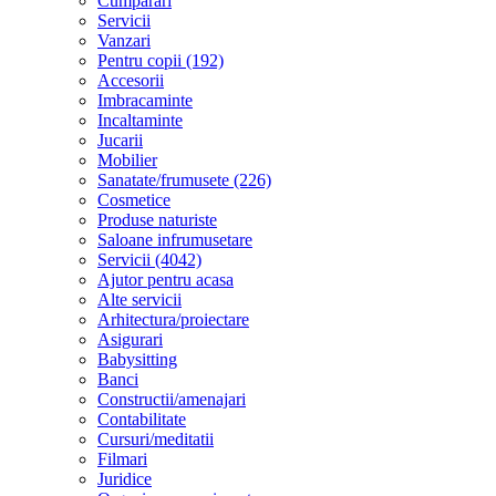
Cumparari
Servicii
Vanzari
Pentru copii (192)
Accesorii
Imbracaminte
Incaltaminte
Jucarii
Mobilier
Sanatate/frumusete (226)
Cosmetice
Produse naturiste
Saloane infrumusetare
Servicii (4042)
Ajutor pentru acasa
Alte servicii
Arhitectura/proiectare
Asigurari
Babysitting
Banci
Constructii/amenajari
Contabilitate
Cursuri/meditatii
Filmari
Juridice