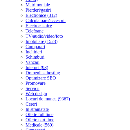
Matrimoniale
Pierderi/gasiri
Electronice (312)
Calculatoare/accesorii
Electrocasnice
Telefoane
TV/audio/video/foto
Imobiliare (1523)
Cumparari
Inchirieri
Schimburi
Vanzari
Internet (98)
Domenii si hosting
Optimizare SEO
Promovare
Servicii
Web design
Locuri de munca (9367)
Cereri
In strainatate
Oferte full time
Oferte part time
Medicale (569)