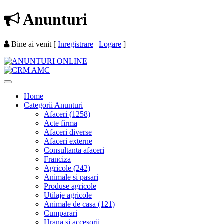
Anunturi
Bine ai venit
[
Inregistrare
|
Logare
]
Home
Categorii Anunturi
Afaceri (1258)
Acte firma
Afaceri diverse
Afaceri externe
Consultanta afaceri
Franciza
Agricole (242)
Animale si pasari
Produse agricole
Utilaje agricole
Animale de casa (121)
Cumparari
Hrana si accesorii