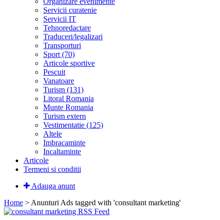
Organizare evenimente
Servicii curatenie
Servicii IT
Tehnoredactare
Traduceri/legalizari
Transporturi
Sport (70)
Articole sportive
Pescuit
Vanatoare
Turism (131)
Litoral Romania
Munte Romania
Turism extern
Vestimentatie (125)
Altele
Imbracaminte
Incaltaminte
Articole
Termeni si conditii
Adauga anunt
Home
> Anunturi
Ads tagged with 'consultant marketing'