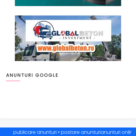
ANUNTURI GOOGLE
publicare anunturi • postare anunturianunturi online • anu