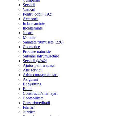
Cumparari
Servicii
Vanzari
Pentru copii (192)
Accesorii
Imbracaminte
Incaltaminte
Jucarii
Mobilier
Sanatate/frumusete (226)
Cosmetice
Produse naturiste
Saloane infrumusetare
Servicii (4042)
Ajutor pentru acasa
Alte servicii
Arhitectura/proiectare
Asigurari
Babysitting
Banci
Constructii/amenajari
Contabilitate
Cursuri/meditatii
Filmari
Juridice