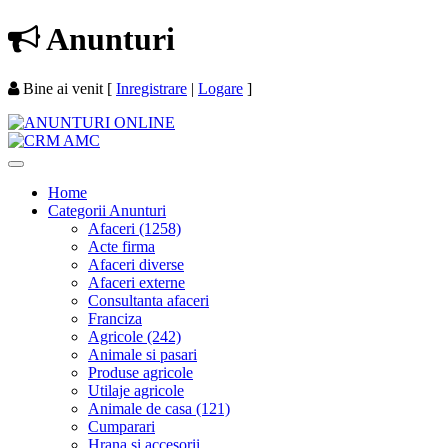
Anunturi
Bine ai venit
[
Inregistrare
|
Logare
]
Home
Categorii Anunturi
Afaceri (1258)
Acte firma
Afaceri diverse
Afaceri externe
Consultanta afaceri
Franciza
Agricole (242)
Animale si pasari
Produse agricole
Utilaje agricole
Animale de casa (121)
Cumparari
Hrana si accesorii