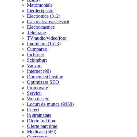
Matrimoniale
Pierderi/gasiri
Electronice (312)
Calculatoare/accesorii
Electrocasnice
Telefoane
TV/audio/video/foto
Imobiliare (1523)
Cumparari
Inchirieri
Schimburi
Vanzari
Internet (98)
Domenii si hosting
Optimizare SEO
Promovare
Servicii
Web design
Locuri de munca (9368)
Cereri
In strainatate
Oferte full time
Oferte part time
Medicale (569)