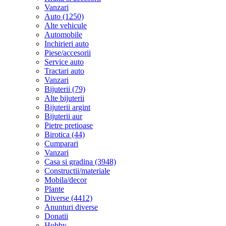
Vanzari
Auto (1250)
Alte vehicule
Automobile
Inchirieri auto
Piese/accesorii
Service auto
Tractari auto
Vanzari
Bijuterii (79)
Alte bijuterii
Bijuterii argint
Bijuterii aur
Pietre pretioase
Birotica (44)
Cumparari
Vanzari
Casa si gradina (3948)
Constructii/materiale
Mobila/decor
Plante
Diverse (4412)
Anunturi diverse
Donatii
Hobby