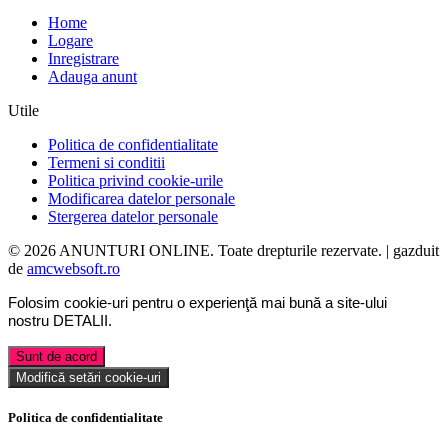
Home
Logare
Inregistrare
Adauga anunt
Utile
Politica de confidentialitate
Termeni si conditii
Politica privind cookie-urile
Modificarea datelor personale
Stergerea datelor personale
© 2026 ANUNTURI ONLINE. Toate drepturile rezervate. | gazduit
de
amcwebsoft.ro
Folosim cookie-uri pentru o experienţă mai bună a site-ului
nostru
DETALII
.
Sunt de acord
Modifică setări cookie-uri
Politica de confidentialitate