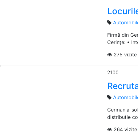
Locuril
Automobil
Firmă din Ger
Cerințe: • Int
275 vizite 
2100
Recruta
Automobil
Germania-sofe
distributie co
264 vizite 