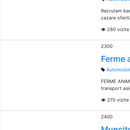
Recrutam barb
cazare oferit
280 vizite 
2300
Ferme a
Automobil
FERME ANIMALE
transport asi
270 vizite i
2400
Muncito