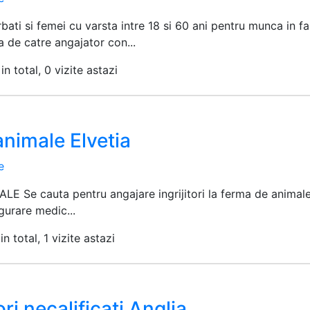
ati si femei cu varsta intre 18 si 60 ani pentru munca in 
a de catre angajator con...
in total, 0 vizite astazi
nimale Elvetia
e
 Se cauta pentru angajare ingrijitori la ferma de animale d
gurare medic...
n total, 1 vizite astazi
ri necalificati Anglia