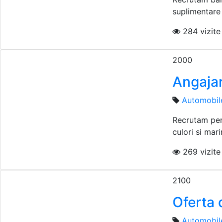
suplimentare 
284 vizite i
2000
Angajar
Automobil
Recrutam pers
culori si mar
269 vizite 
2100
Oferta 
Automobil