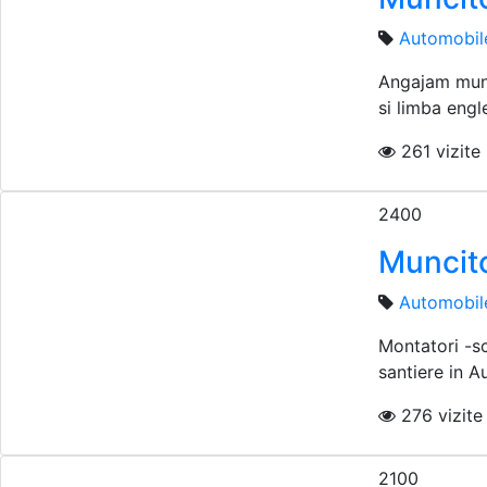
Automobil
Angajam munci
si limba engl
261 vizite i
2400
Muncito
Automobil
Montatori -sc
santiere in Au
276 vizite 
2100