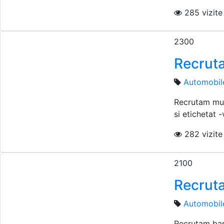
285 vizite 
2300
Recrut
Automobil
Recrutam mun
si etichetat -v
282 vizite 
2100
Recruta
Automobil
Recrutam barb