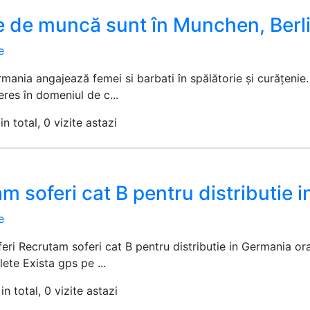
e de muncă sunt în Munchen, Ber
e
mania angajează femei si barbati în spălătorie și curățeni
eres în domeniul de c...
in total, 0 vizite astazi
m soferi cat B pentru distributie 
e
ri Recrutam soferi cat B pentru distributie in Germania or
lete Exista gps pe ...
in total, 0 vizite astazi