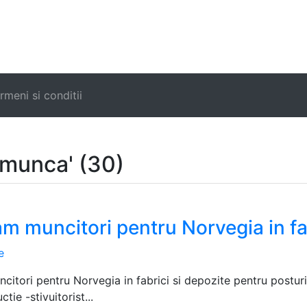
rmeni si conditii
 munca' (30)
m muncitori pentru Norvegia in fab
e
citori pentru Norvegia in fabrici si depozite pentru postu
ctie -stivuitorist...