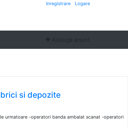
Bine ai venit
[
Inregistrare
|
Logare
]
Adauga anunt
rici si depozite
rile urmatoare -operatori banda ambalat scanat -operatori