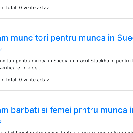
in total, 0 vizite astazi
am muncitori pentru munca in Sue
e
citori pentru munca in Suedia in orasul Stockholm pentru f
erificare linie de ...
in total, 0 vizite astazi
m barbati si femei prntru munca i
e
ati si femei prntru munca in Anglia pentru posturile urmatoa