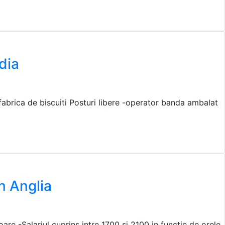
dia
abrica de biscuiti Posturi libere -operator banda ambalat
n Anglia
re -Salariul cuprins intre 1700 si 2100 in functie de orele