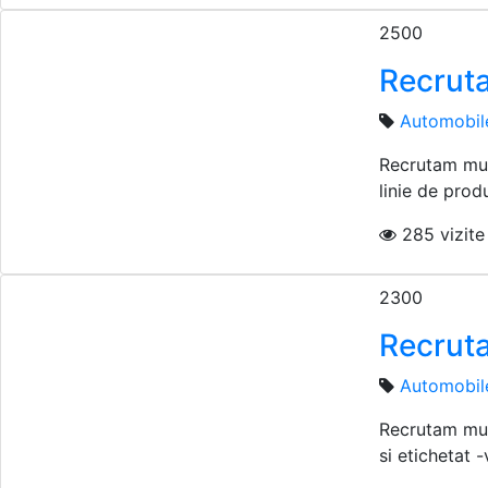
2500
Recruta
Automobil
Recrutam mun
linie de produ
285 vizite 
2300
Recrut
Automobil
Recrutam mun
si etichetat -v