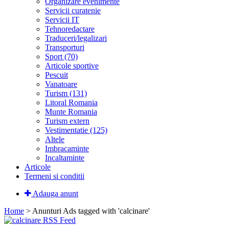
Organizare evenimente
Servicii curatenie
Servicii IT
Tehnoredactare
Traduceri/legalizari
Transporturi
Sport (70)
Articole sportive
Pescuit
Vanatoare
Turism (131)
Litoral Romania
Munte Romania
Turism extern
Vestimentatie (125)
Altele
Imbracaminte
Incaltaminte
Articole
Termeni si conditii
Adauga anunt
Home
> Anunturi
Ads tagged with 'calcinare'