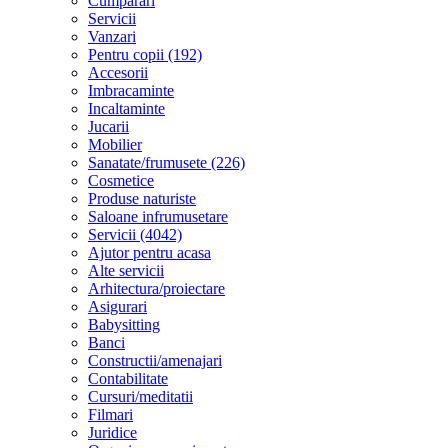
Cumparari
Servicii
Vanzari
Pentru copii (192)
Accesorii
Imbracaminte
Incaltaminte
Jucarii
Mobilier
Sanatate/frumusete (226)
Cosmetice
Produse naturiste
Saloane infrumusetare
Servicii (4042)
Ajutor pentru acasa
Alte servicii
Arhitectura/proiectare
Asigurari
Babysitting
Banci
Constructii/amenajari
Contabilitate
Cursuri/meditatii
Filmari
Juridice