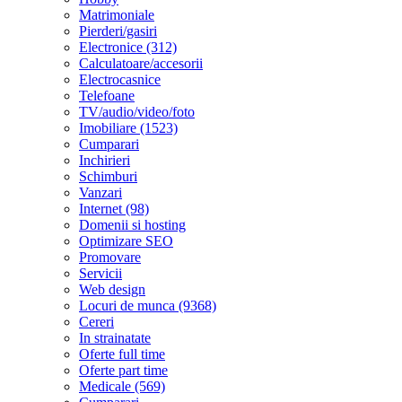
Matrimoniale
Pierderi/gasiri
Electronice (312)
Calculatoare/accesorii
Electrocasnice
Telefoane
TV/audio/video/foto
Imobiliare (1523)
Cumparari
Inchirieri
Schimburi
Vanzari
Internet (98)
Domenii si hosting
Optimizare SEO
Promovare
Servicii
Web design
Locuri de munca (9368)
Cereri
In strainatate
Oferte full time
Oferte part time
Medicale (569)