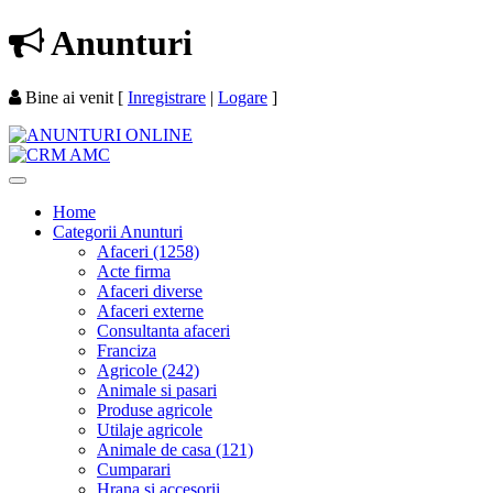
Anunturi
Bine ai venit
[
Inregistrare
|
Logare
]
Home
Categorii Anunturi
Afaceri (1258)
Acte firma
Afaceri diverse
Afaceri externe
Consultanta afaceri
Franciza
Agricole (242)
Animale si pasari
Produse agricole
Utilaje agricole
Animale de casa (121)
Cumparari
Hrana si accesorii