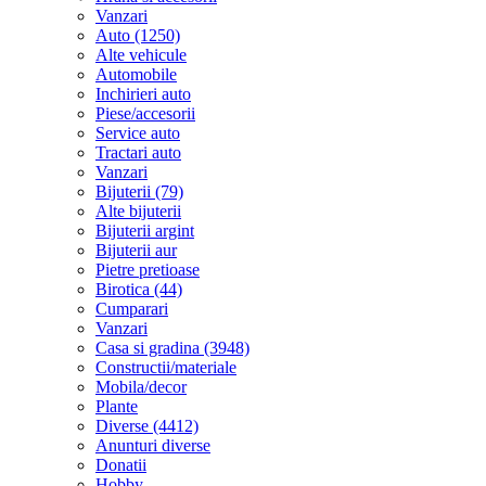
Vanzari
Auto (1250)
Alte vehicule
Automobile
Inchirieri auto
Piese/accesorii
Service auto
Tractari auto
Vanzari
Bijuterii (79)
Alte bijuterii
Bijuterii argint
Bijuterii aur
Pietre pretioase
Birotica (44)
Cumparari
Vanzari
Casa si gradina (3948)
Constructii/materiale
Mobila/decor
Plante
Diverse (4412)
Anunturi diverse
Donatii
Hobby