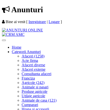
Anunturi
Bine ai venit
[
Inregistrare
|
Logare
]
Home
Categorii Anunturi
Afaceri (1258)
Acte firma
Afaceri diverse
Afaceri externe
Consultanta afaceri
Franciza
Agricole (242)
Animale si pasari
Produse agricole
Utilaje agricole
Animale de casa (121)
Cumparari
Hrana si accesorii