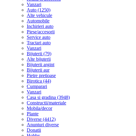
Vanzari
Auto (1250)
Alte vehicule
Automobile
Inchirieri auto
Piese/accesorii
Service auto
Tractari auto
Vanzari
Bijuterii (79)
Alte bijuterii
Bijuterii argint
Bijuterii aur
Pietre pretioase
Birotica (44)
Cumparari
Vanzari
Casa si gradina (3948)
Constructii/materiale
Mobila/decor
Plante
Diverse (4412)
Anunturi diverse
Donatii
Hobby