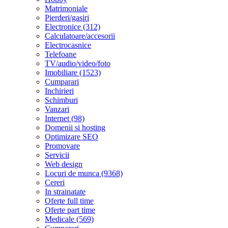
Matrimoniale
Pierderi/gasiri
Electronice (312)
Calculatoare/accesorii
Electrocasnice
Telefoane
TV/audio/video/foto
Imobiliare (1523)
Cumparari
Inchirieri
Schimburi
Vanzari
Internet (98)
Domenii si hosting
Optimizare SEO
Promovare
Servicii
Web design
Locuri de munca (9368)
Cereri
In strainatate
Oferte full time
Oferte part time
Medicale (569)