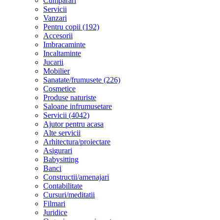
Cumparari
Servicii
Vanzari
Pentru copii (192)
Accesorii
Imbracaminte
Incaltaminte
Jucarii
Mobilier
Sanatate/frumusete (226)
Cosmetice
Produse naturiste
Saloane infrumusetare
Servicii (4042)
Ajutor pentru acasa
Alte servicii
Arhitectura/proiectare
Asigurari
Babysitting
Banci
Constructii/amenajari
Contabilitate
Cursuri/meditatii
Filmari
Juridice