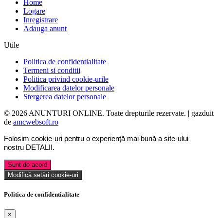
Home
Logare
Inregistrare
Adauga anunt
Utile
Politica de confidentialitate
Termeni si conditii
Politica privind cookie-urile
Modificarea datelor personale
Stergerea datelor personale
© 2026 ANUNTURI ONLINE. Toate drepturile rezervate. | gazduit
de
amcwebsoft.ro
Folosim cookie-uri pentru o experienţă mai bună a site-ului
nostru
DETALII
.
Sunt de acord
Modifică setări cookie-uri
Politica de confidentialitate
×