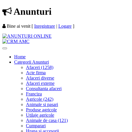
Anunturi
Bine ai venit
[
Inregistrare
|
Logare
]
Home
Categorii Anunturi
Afaceri (1258)
Acte firma
Afaceri diverse
Afaceri externe
Consultanta afaceri
Franciza
Agricole (242)
Animale si pasari
Produse agricole
Utilaje agricole
Animale de casa (121)
Cumparari
Hrana si accesorii