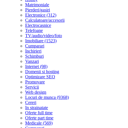
Matrimoniale
Pierderi/gasiri
Electronice (312)
Calculatoare/accesorii
Electrocasnice
Telefoane
TV/audio/video/foto
Imobiliare (1523)
Cumparari
Inchirieri
Schimburi
Vanzari
Internet (98)
Domenii si hosting
Optimizare SEO
Promovare
Servicii
Web design
Locuri de munca (9368)
Cereri
In strainatate
Oferte full time
Oferte part time
Medicale (569)