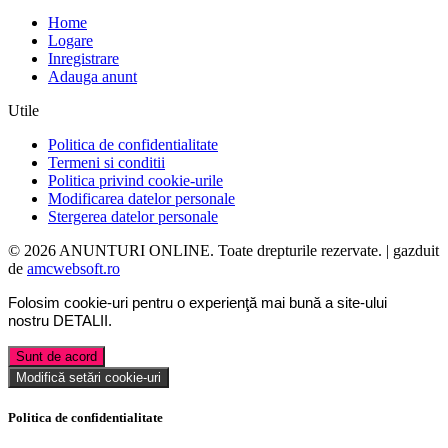
Home
Logare
Inregistrare
Adauga anunt
Utile
Politica de confidentialitate
Termeni si conditii
Politica privind cookie-urile
Modificarea datelor personale
Stergerea datelor personale
© 2026 ANUNTURI ONLINE. Toate drepturile rezervate. | gazduit
de
amcwebsoft.ro
Folosim cookie-uri pentru o experienţă mai bună a site-ului
nostru
DETALII
.
Sunt de acord
Modifică setări cookie-uri
Politica de confidentialitate