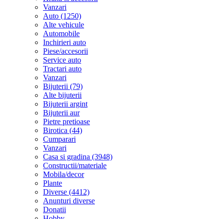
Vanzari
Auto (1250)
Alte vehicule
Automobile
Inchirieri auto
Piese/accesorii
Service auto
Tractari auto
Vanzari
Bijuterii (79)
Alte bijuterii
Bijuterii argint
Bijuterii aur
Pietre pretioase
Birotica (44)
Cumparari
Vanzari
Casa si gradina (3948)
Constructii/materiale
Mobila/decor
Plante
Diverse (4412)
Anunturi diverse
Donatii
Hobby