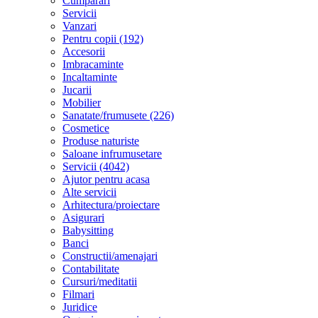
Cumparari
Servicii
Vanzari
Pentru copii (192)
Accesorii
Imbracaminte
Incaltaminte
Jucarii
Mobilier
Sanatate/frumusete (226)
Cosmetice
Produse naturiste
Saloane infrumusetare
Servicii (4042)
Ajutor pentru acasa
Alte servicii
Arhitectura/proiectare
Asigurari
Babysitting
Banci
Constructii/amenajari
Contabilitate
Cursuri/meditatii
Filmari
Juridice