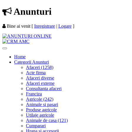
Anunturi
Bine ai venit
[
Inregistrare
|
Logare
]
Home
Categorii Anunturi
Afaceri (1258)
Acte firma
Afaceri diverse
Afaceri externe
Consultanta afaceri
Franciza
Agricole (242)
Animale si pasari
Produse agricole
Utilaje agricole
Animale de casa (121)
Cumparari
Hrana si accesorii