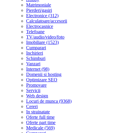
Matrimoniale
Pierderi/gasiri
Electronice (312)
Calculatoare/accesorii
Electrocasnice
Telefoane
TV/audio/video/foto
Imobiliare (1523)
Cumparari
Inchirieri
Schimburi
Vanzari
Internet (98)
Domenii si hosting
Optimizare SEO
Promovare
Servicii
Web design
Locuri de munca (9368)
Cereri
In strainatate
Oferte full time
Oferte part time
Medicale (569)