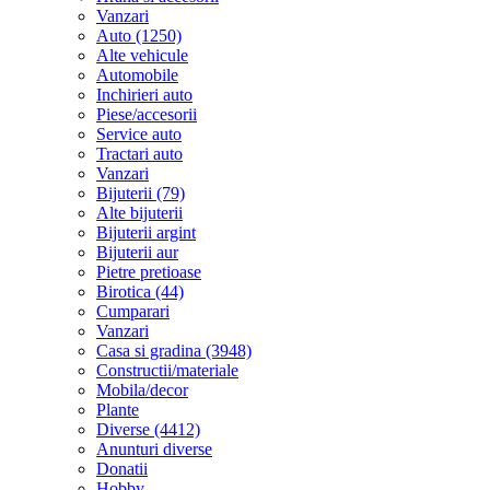
Vanzari
Auto (1250)
Alte vehicule
Automobile
Inchirieri auto
Piese/accesorii
Service auto
Tractari auto
Vanzari
Bijuterii (79)
Alte bijuterii
Bijuterii argint
Bijuterii aur
Pietre pretioase
Birotica (44)
Cumparari
Vanzari
Casa si gradina (3948)
Constructii/materiale
Mobila/decor
Plante
Diverse (4412)
Anunturi diverse
Donatii
Hobby