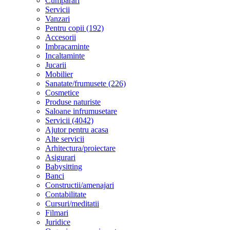
Cumparari
Servicii
Vanzari
Pentru copii (192)
Accesorii
Imbracaminte
Incaltaminte
Jucarii
Mobilier
Sanatate/frumusete (226)
Cosmetice
Produse naturiste
Saloane infrumusetare
Servicii (4042)
Ajutor pentru acasa
Alte servicii
Arhitectura/proiectare
Asigurari
Babysitting
Banci
Constructii/amenajari
Contabilitate
Cursuri/meditatii
Filmari
Juridice