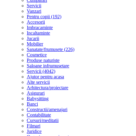
Cumparari
Servicii
Vanzari
Pentru copii (192)
Accesorii
Imbracaminte
Incaltaminte
Jucarii
Mobilier
Sanatate/frumusete (226)
Cosmetice
Produse naturiste
Saloane infrumusetare
Servicii (4042)
Ajutor pentru acasa
Alte servicii
Arhitectura/proiectare
Asigurari
Babysitting
Banci
Constructii/amenajari
Contabilitate
Cursuri/meditatii
Filmari
Juridice