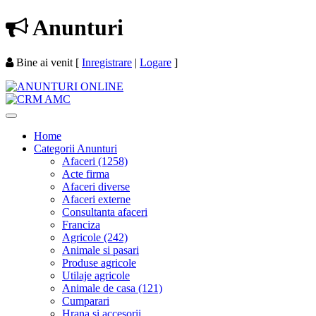
Anunturi
Bine ai venit
[
Inregistrare
|
Logare
]
Home
Categorii Anunturi
Afaceri (1258)
Acte firma
Afaceri diverse
Afaceri externe
Consultanta afaceri
Franciza
Agricole (242)
Animale si pasari
Produse agricole
Utilaje agricole
Animale de casa (121)
Cumparari
Hrana si accesorii