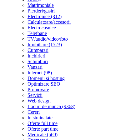
Matrimoniale
Pierderi/gasiri
Electronice (312)
Calculatoare/accesorii
Electrocasnice
Telefoane
TV/audio/video/foto
Imobiliare (1523)
Cumparari
Inchirieri
Schimburi
Vanzari
Internet (98)
Domenii si hosting
Optimizare SEO
Promovare
Servicii
Web design
Locuri de munca (9368)
Cereri
In strainatate
Oferte full time
Oferte part time
Medicale (569)