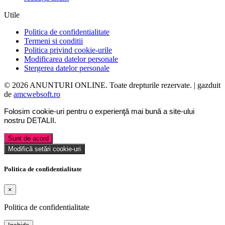
Utile
Politica de confidentialitate
Termeni si conditii
Politica privind cookie-urile
Modificarea datelor personale
Stergerea datelor personale
© 2026 ANUNTURI ONLINE. Toate drepturile rezervate. | gazduit
de
amcwebsoft.ro
Folosim cookie-uri pentru o experienţă mai bună a site-ului
nostru
DETALII
.
Sunt de acord
Modifică setări cookie-uri
Politica de confidentialitate
×
Politica de confidentialitate