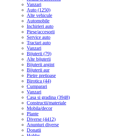
Vanzari
Auto (1250)
Alte vehicule
Automobile
Inchirieri auto
Piese/accesorii
Service auto
Tractari auto
Vanzari
Bijuterii (79)
Alte bijuterii
Bijuterii argint
Bijuterii aur
Pietre pretioase
Birotica (44)
Cumparari
Vanzari
Casa si gradina (3948)
Constructii/materiale
Mobila/decor
Plante
Diverse (4412)
Anunturi diverse
Donatii
Hobby