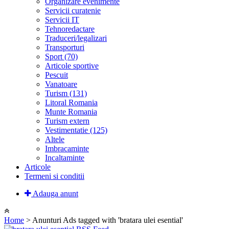
Organizare evenimente
Servicii curatenie
Servicii IT
Tehnoredactare
Traduceri/legalizari
Transporturi
Sport (70)
Articole sportive
Pescuit
Vanatoare
Turism (131)
Litoral Romania
Munte Romania
Turism extern
Vestimentatie (125)
Altele
Imbracaminte
Incaltaminte
Articole
Termeni si conditii
Adauga anunt
Home
> Anunturi
Ads tagged with 'bratara ulei esential'