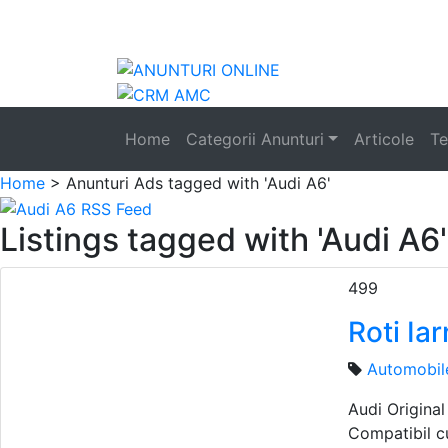
Anunturi
auto
Home
Categorii Anunturi
Articole
Te
Home
> Anunturi
Ads tagged with 'Audi A6'
Listings tagged with 'Audi A6'
499
Roti Ia
Automobil
Audi Original
Compatibil cu