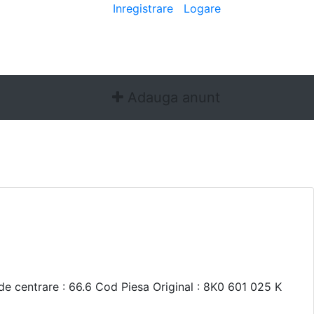
Bine ai venit
[
Inregistrare
|
Logare
]
Adauga anunt
de centrare : 66.6 Cod Piesa Original : 8K0 601 025 K