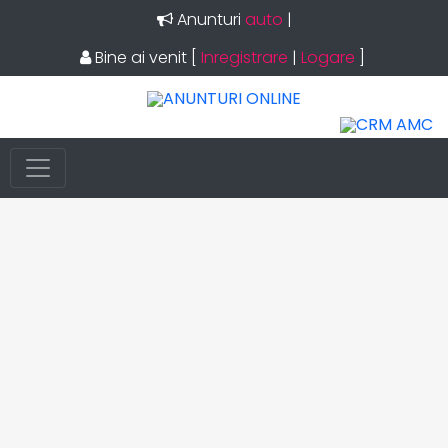
Anunturi
auto
|
Bine ai venit
[
Inregistrare
|
Logare
]