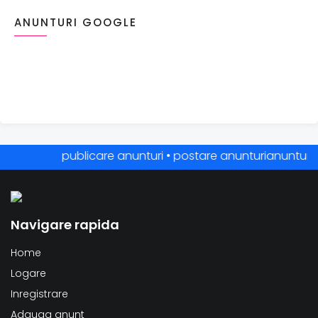
ANUNTURI GOOGLE
publicare anunturi • postare anunturianunturi onli
Navigare rapida
Home
Logare
Inregistrare
Adauga anunt