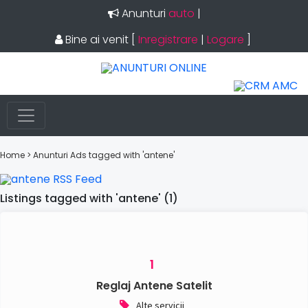
Anunturi
auto
|
Bine ai venit
[
Inregistrare
|
Logare
]
Home
> Anunturi
Ads tagged with 'antene'
Listings tagged with 'antene' (1)
1
Reglaj Antene Satelit
Alte servicii